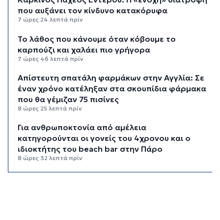
που αυξάνει τον κίνδυνο κατακόρυφα
7 ώρες 24 λεπτά πρίν
Το λάθος που κάνουμε όταν κόβουμε το
καρπούζι και χαλάει πιο γρήγορα
7 ώρες 46 λεπτά πρίν
Απίστευτη σπατάλη φαρμάκων στην Αγγλία: Σε
έναν χρόνο κατέληξαν στα σκουπίδια φάρμακα
που θα γέμιζαν 75 πισίνες
8 ώρες 25 λεπτά πρίν
Για ανθρωποκτονία από αμέλεια
κατηγορούνται οι γονείς του 4χρονου και ο
ιδιοκτήτης του beach bar στην Πάρο
8 ώρες 32 λεπτά πρίν
Kαύσωνας: Ένας καθηγητής δίνει συμβουλές για
να μην εξαντληθούμε από τη ζέστη
8 ώρες 47 λεπτά πρίν
Στουρνάρας στη Handelsblatt: Ευπρόσδεκτες