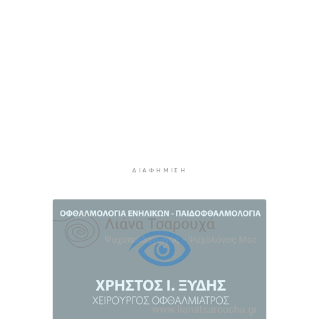
οι ξένες συμμετοχές στις ελληνικές τράπεζες
9 ώρες 24 λεπτά πρίν
Χοληστερόλη: Πέντε κινήσεις ματ για να την
ρίξετε χαμηλά
9 ώρες 47 λεπτά πρίν
Προληπτική ανάκληση παρτίδας μαρμελάδας
φράουλα
9 ώρες 55 λεπτά πρίν
Προσάραξη ιστιοφόρου στη Νάξο
ΔΙΑΦΉΜΙΣΗ
10 ώρες 17 λεπτά πρίν
Στις 2 Σεπτεμβρίου η παρουσίαση του
οικονομικού προγράμματος της ΕΛ.Α.Σ. στη
Θεσσαλονίκη
10 ώρες 21 λεπτά πρίν