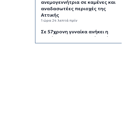
ανεμογεννήτρια σε καμένες και
αναδασωτέες περιοχές της
Αττικής
1 ώρα 24 λεπτά πρίν
Σε 57χρονη γυναίκα ανήκει η
σορός στον Λυκαβηττό, από
πτώση ο θάνατος
1 ώρα 46 λεπτά πρίν
Νέα στήριξη στη Φιλαρμονική
Ορχήστρα του Δήμου Σύρου –
Ερμούπολης
2 ώρες 27 λεπτά πρίν
ΕΛΑΣ για το περιστατικό στην
Κρήτη με τον τουρίστα: Δεν
προκύπτει προσέγγιση ανήλικης
έναντι αμοιβής
2 ώρες 48 λεπτά πρίν
Κυκλάδες: Πολύ υψηλός κίνδυνος