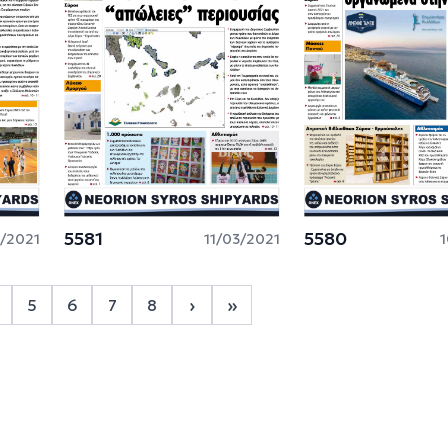
5581
5580
/2021
11/03/2021
1
Σελιδοποίηση
›
»
5
6
7
8
3
age 4
Page 5
Page 6
Page 7
Page 8
Next page
Last page