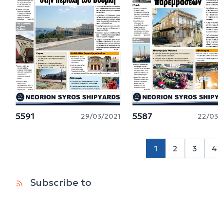
5591
5587
29/03/2021
22/03
1
2
3
4
Page 2
Page 
P
Subscribe to