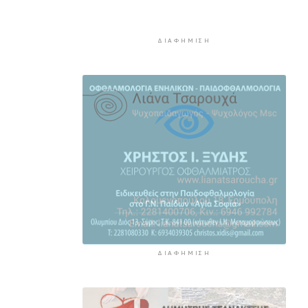
ξαναδεί - Οι πιο λεπτομερείς
εικόνες που έχουν καταγραφεί
8 ώρες 49 λεπτά πρίν
ΔΙΑΦΉΜΙΣΗ
“Ελευθερία, ασφάλεια και
προσωπική εξέλιξη” - Τι
κρύβεται πίσω από την τάση των
σόλο ταξιδιών
9 ώρες 29 λεπτά πρίν
“Κλιματική ζώνη πολέμου” - Οι
ακραίες καιρικές συνθήκες
αναδιαμορφώνουν την Ευρώπη
10 ώρες 9 λεπτά πρίν
ΔΙΑΦΉΜΙΣΗ