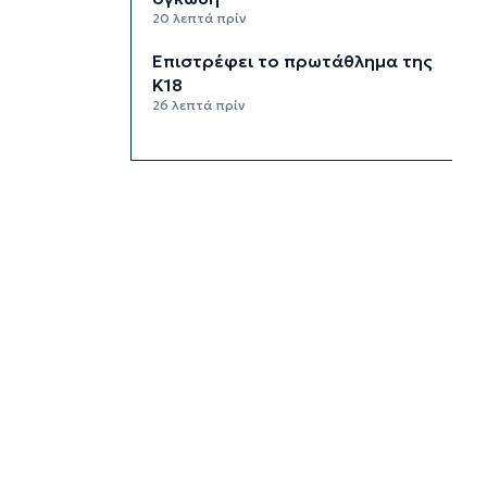
20 λεπτά πρίν
Επιστρέφει το πρωτάθλημα της
Κ18
26 λεπτά πρίν
ΕΛΙΑΜΕΠ: Ο οδηγός GEMS
φωτίζει τους αόρατους
κινδύνους στο gaming
6 ώρες 44 λεπτά πρίν
Ο πόλεμος στα πανεπιστήμια
για τα πιο ακριβά μυαλά του
κόσμου
7 ώρες 29 λεπτά πρίν
Τα φρούτα που επιλέγουν 4
ενδοκρινολόγοι για καλύτερο
έλεγχο του σακχάρου
8 ώρες 9 λεπτά πρίν
Ο Ήλιος όπως δεν τον έχουμε