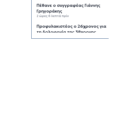
Πέθανε ο συγγραφέας Γιάννης
Γρηγοράκης
2 ώρες 6 λεπτά πρίν
Προφυλακιστέος ο 26χρονος για
τη δολοφονία της 38χρονης
Βρετανίδας στην Κυψέλη
2 ώρες 37 λεπτά πρίν
Νέα όρια δαπανών για ΣΑΕΚ και
σχολεία δεύτερης ευκαιρίας
3 ώρες 8 λεπτά πρίν
Σύρος: Προσωρινή παύση
αποκομιδής ογκωδών και
κλαδεμάτων
3 ώρες 38 λεπτά πρίν
Aκτοπλοΐα: Σε «πράσινη» ρότα
το σχέδιο χρηματοδότησης
3 ώρες 56 λεπτά πρίν