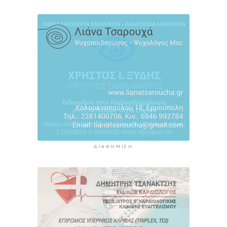
Προφυλακιστέος ο 26χρονος για τη δολοφονία
της 38χρονης Βρετανίδας στην Κυψέλη
6 ώρες 23 λεπτά πρίν
ΔΙΑΦΉΜΙΣΗ