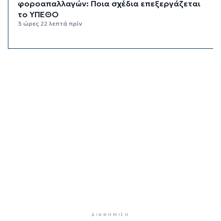
φοροαπαλλαγών: Ποια σχέδια επεξεργάζεται
το ΥΠΕΘΟ
3 ώρες 22 λεπτά πρίν
Ενδιαφέρον του Δήμου Πάρου για τη στέγαση
των εκπαιδευτικών
3 ώρες 52 λεπτά πρίν
Πάνω από 90 ειδικότητες και 860 τμήματα στις
δημόσιες ΣΑΕΚ
4 ώρες 22 λεπτά πρίν
Αυξήθηκαν οι Έλληνες που αποφάσισαν να
διακόψουν το κάπνισμα
4 ώρες 52 λεπτά πρίν
Δράση ενημέρωσης ασφαλούς κολύμβησης και
πρόληψης των πνιγμών
5 ώρες 22 λεπτά πρίν
Πέθανε ο συγγραφέας Γιάννης Γρηγοράκης
5 ώρες 52 λεπτά πρίν
ΔΙΑΦΉΜΙΣΗ