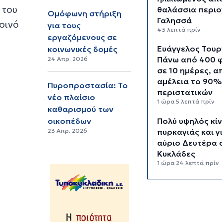
 του
θαλάσσια περιο
Ομόφωνη στήριξη
Γαλησσά
οινό
για τους
43 λεπτά πρίν
εργαζόμενους σε
Ευάγγελος Τουρ
κοινωνικές δομές
Πάνω από 400 
24 Απρ. 2026
σε 10 ημέρες, α
αμέλεια το 90%
Πυροπροστασία: Το
περιστατικών
νέο πλαίσιο
1 ώρα 5 λεπτά πρίν
καθαρισμού των
Πολύ υψηλός κί
οικοπέδων
πυρκαγιάς και γ
23 Απρ. 2026
αύριο Δευτέρα 
Κυκλάδες
1 ώρα 24 λεπτά πρίν
Ασθενής ξυλοκ
νοσηλεύτρια στ
Επείγοντα του
Ερυθρού Σταυρ