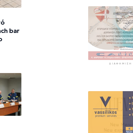
περιοχές
5 ώρες 19 λεπτά πρίν
τό
ch bar
ο
ΔΙΑΦΉΜΙΣΗ