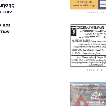
ίμησης
ω των
ΔΙΑΦΉΜΙΣΗ
 και
 των
ΔΙΑΦΉΜΙΣΗ