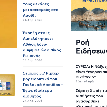
τους δεκάδες
μετασεισμούς στο
Λασίθι
24 Απρ. 2026
Έκρηξη στους
Αμπελόκηπους:
Ροή
Αθώος λόγω
Ειδήσεω
αμφιβολιών ο Νίκος
Ρωμανός
24 Απρ. 2026
ΣΥΡΙΖΑ: Η Νάξος
είναι “ενεργεια
Σεισμός 5,7 Ρίχτερ
οικόπεδο”
βορειοδυτικά του
7 λεπτά πρίν
Γουδουρά Λασιθίου –
Έγινε ιδιαίτερα
Σύρος: Χωρίς τι
αισθήσεις του
αισθητός
ανασύρθηκε
24 Απρ. 2026
ηλικιωμένος απ