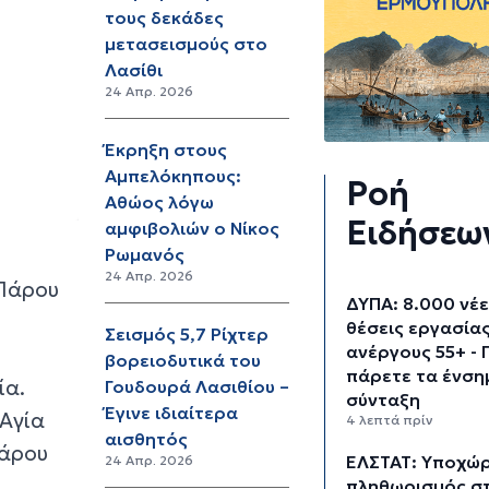
τους δεκάδες
μετασεισμούς στο
Λασίθι
24 Απρ. 2026
Έκρηξη στους
Αμπελόκηπους:
Ροή
Αθώος λόγω
Ειδήσεω
αμφιβολιών ο Νίκος
Ρωμανός
24 Απρ. 2026
 Πάρου
ΔΥΠΑ: 8.000 νέ
θέσεις εργασίας
Σεισμός 5,7 Ρίχτερ
ανέργους 55+ - 
βορειοδυτικά του
πάρετε τα ένση
ία.
Γουδουρά Λασιθίου –
σύνταξη
Έγινε ιδιαίτερα
«Αγία
4 λεπτά πρίν
αισθητός
πάρου
ΕΛΣΤΑΤ: Υποχώ
24 Απρ. 2026
πληθωρισμός σ