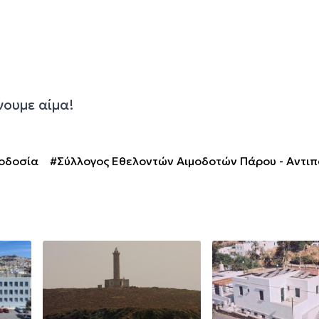
νουμε αίμα!
μοδοσία
#Σύλλογος Εθελοντών Αιμοδοτών Πάρου - Αντι