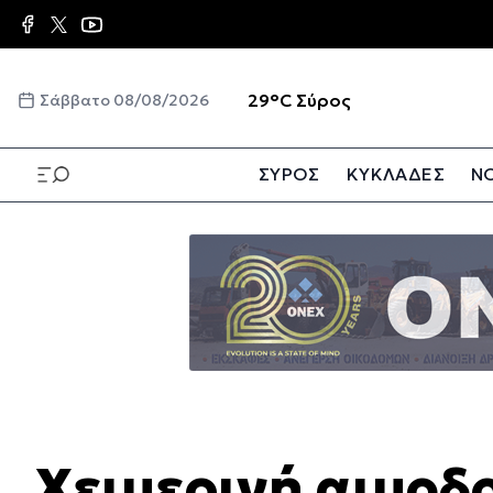
Παράκαμψη
προς
το
κυρίως
☀️
29°C
Σύρος
Σάββατο 08/08/2026
περιεχόμενο
ΣΥΡΟΣ
ΚΥΚΛΑΔΕΣ
ΝΟ
Παράκαμψη
προς
το
κυρίως
περιεχόμενο
Χειμερινή αιμοδ