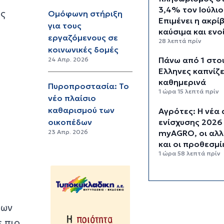
3,4% τον Ιούλιο
ός
Ομόφωνη στήριξη
Επιμένει η ακρί
για τους
καύσιμα και ενο
εργαζόμενους σε
28 λεπτά πρίν
κοινωνικές δομές
Πάνω από 1 στο
24 Απρ. 2026
Έλληνες καπνίζε
καθημερινά
Πυροπροστασία: Το
1 ώρα 15 λεπτά πρίν
νέο πλαίσιο
καθαρισμού των
Αγρότες: Η νέα 
ενίσχυσης 2026
οικοπέδων
myAGRO, οι αλλ
23 Απρ. 2026
και οι προθεσμί
1 ώρα 58 λεπτά πρίν
Κόλαφος ΟΟΣΑ:
τελευταία θέση 
Ελλάδα για το
πραγματικό δια
των
εισόδημα των
ε πιο