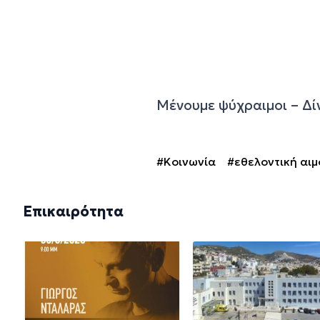
Μένουμε ψύχραιμοι – Δί
#Κοινωνία
#εθελοντική αι
Επικαιρότητα