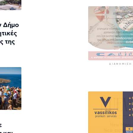
6 ώρες 37 λεπτά πρί
Αστυνομικό δελ
7 ώρες 7 λεπτά πρίν
ν Δήμο
ητικές
ς της
ΔΙΑΦΉΜΙΣΗ
ε