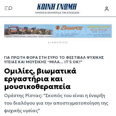
Παράκαμψη
προς
ΗΜΕΡΗΣΙΑ ΕΦΗΜΕΡΙΔΑ ΤΩΝ ΚΥΚΛΑΔΩΝ
το
Παράκαμψη
κυρίως
προς
περιεχόμενο
το
κυρίως
ΔΙΑΦΉΜΙΣΗ
περιεχόμενο
ΓΙΑ ΠΡΏΤΗ ΦΟΡΆ ΣΤΗ ΣΎΡΟ ΤΟ ΦΕΣΤΙΒΆΛ ΨΥΧΙΚΉΣ
ΥΓΕΊΑΣ ΚΑΙ ΜΟΥΣΙΚΉΣ “ΜΙΛΑ… IT’S OK!"
Ομιλίες, βιωματικά
εργαστήρια και
μουσικοθεραπεία
Ορέστης Ρίστας: "Σκοπός του είναι η έναρξη
του διαλόγου για την αποστιγματοποίηση της
ψυχικής υγείας"