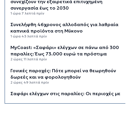
συνεχίζουν την εξαιρετικά επιτυχημένη
συνεργασία έως το 2030
1 ώρα 7 λεπτά πρίν
Συνελήφθη 46χρονος αλλοδαπός για λαθραία
καπνικά προϊόντα στη Μύκονο
1 ώρα 43 λεπτά πρίν
MyCoast: «Σαφάρι» ελέγχων σε πάνω από 300
παραλίες: Έως 73.000 ευρώ τα πρόστιμα
2 ώρες 11 λεπτά πρίν
Γονικές παροχές: Πότε μπορεί να θεωρηθούν
δωρεές και να φορολογηθούν
2 ώρες 49 λεπτά πρίν
Σαφάρι ελέγχων στις παραλίες: Οι περιοχές με
τις περισσότερες καταγγελίες – Πώς τα drones
εντοπίζουν τις αυθαιρεσίες
3 ώρες 23 λεπτά πρίν
Έρευνα ΕΟΤ: Η Ελλάδα στις κορυφαίες επιλογές
των Ευρώπαίων ταξιδιωτών