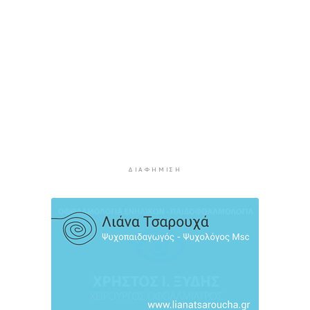
3 ώρες 25 λεπτά πρίν
Μετρό Αθήνας: 29,4 χλμ. νέων σιδηροτροχιών –
Στο τελικό στάδιο η αναβάθμιση
3 ώρες 59 λεπτά πρίν
Άνδρος: Εικαστικό «Φως εκ φωτός» στο Ίδρυμα
Π. και Μ. Κυδωνιέως
4 ώρες 35 λεπτά πρίν
Το κλίμα του 20ού αιώνα έχει εξαφανιστεί στην
Ευρώπη
ΔΙΑΦΉΜΙΣΗ
5 ώρες 53 λεπτά πρίν
Ενημέρωση Δ.Ε.Υ.Α. Σύρου – Ερμούπολης
6 ώρες 21 λεπτά πρίν