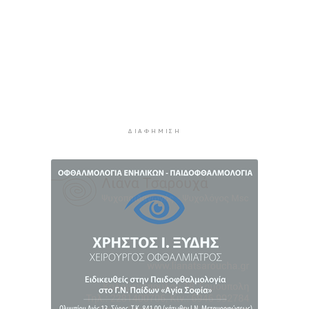
myAGRO, οι αλλαγές και οι προθεσμίες
10 ώρες 57 λεπτά πρίν
Κόλαφος ΟΟΣΑ: Στην τελευταία θέση η Ελλάδα
για το πραγματικό διαθέσιμο εισόδημα των
νοικοκυριών
11 ώρες 47 λεπτά πρίν
Κορυφώνεται η έξοδος των αδειούχων ενόψει
ΔΙΑΦΉΜΙΣΗ
15αύγουστου: Γεμάτα πλοία, λεωφορεία και
ουρές χιλιομέτρων στα σύνορα
12 ώρες 23 λεπτά πρίν
Η αγγλική ομοσπονδία καταργεί τα τσιμεντένια
προστατευτικά γύρω από τον αγωνιστικό χώρο
μετά τον θάνατο ποδοσφαιριστή
13 ώρες 8 λεπτά πρίν