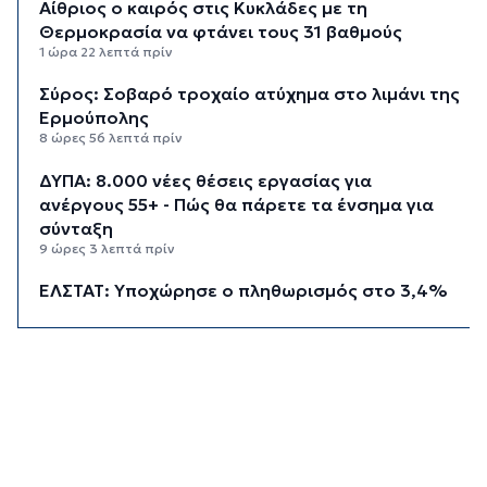
Αίθριος ο καιρός στις Κυκλάδες με τη
Θερμοκρασία να φτάνει τους 31 βαθμούς
1 ώρα 22 λεπτά πρίν
Σύρος: Σοβαρό τροχαίο ατύχημα στο λιμάνι της
Ερμούπολης
8 ώρες 56 λεπτά πρίν
ΔΥΠΑ: 8.000 νέες θέσεις εργασίας για
ανέργους 55+ - Πώς θα πάρετε τα ένσημα για
σύνταξη
9 ώρες 3 λεπτά πρίν
ΕΛΣΤΑΤ: Υποχώρησε ο πληθωρισμός στο 3,4%
τον Ιούλιο - Επιμένει η ακρίβεια σε καύσιμα και
ενοίκια
9 ώρες 27 λεπτά πρίν
Πάνω από 1 στους 5 Έλληνες καπνίζει
καθημερινά
10 ώρες 14 λεπτά πρίν
Αγρότες: Η νέα αίτηση ενίσχυσης 2026 στο