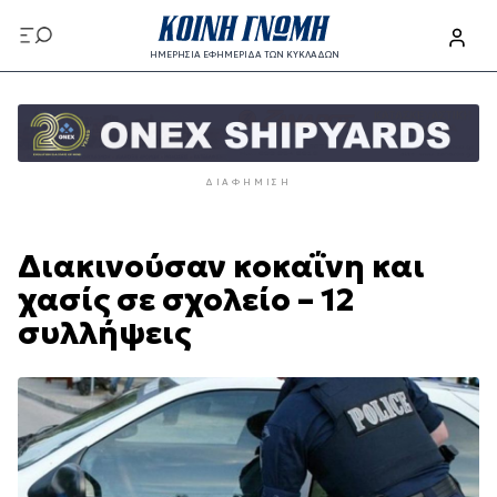
Παράκαμψη
προς
ΗΜΕΡΗΣΙΑ ΕΦΗΜΕΡΙΔΑ ΤΩΝ ΚΥΚΛΑΔΩΝ
το
Παράκαμψη
κυρίως
προς
περιεχόμενο
το
κυρίως
ΔΙΑΦΉΜΙΣΗ
περιεχόμενο
Διακινούσαν κοκαΐνη και
χασίς σε σχολείο – 12
συλλήψεις