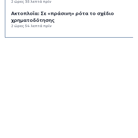
2 ώρες 35 λεπτά πρίν
Aκτοπλοΐα: Σε «πράσινη» ρότα το σχέδιο
χρηματοδότησης
2 ώρες 54 λεπτά πρίν
Αδειοδωρόσημο: Την Παρασκευή η πληρωμή σε
91.455 εργατοτεχνίτες οικοδόμους
3 ώρες 14 λεπτά πρίν
Το εξωτικό φρούτο που καλλιεργείται μόνο σε
ένα ελληνικό νησί
3 ώρες 34 λεπτά πρίν
Ολοκληρώθηκε η αποκατάσταση των
κρηπιδωμάτων στο νέο λιμάνι της Μυκόνου
3 ώρες 47 λεπτά πρίν
Πώς αμείβεται η αργία της 15ης Αυγούστου
4 ώρες 14 λεπτά πρίν
Ο ρόλος της ΕΡΤ στην ανάδειξη της
πολιτιστικής και τουριστικής ταυτότητας της