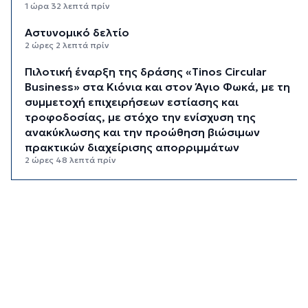
1 ώρα 32 λεπτά πρίν
Αστυνομικό δελτίο
2 ώρες 2 λεπτά πρίν
Πιλοτική έναρξη της δράσης «Tinos Circular
Business» στα Κιόνια και στον Άγιο Φωκά, με τη
συμμετοχή επιχειρήσεων εστίασης και
τροφοδοσίας, με στόχο την ενίσχυση της
ανακύκλωσης και την προώθηση βιώσιμων
πρακτικών διαχείρισης απορριμμάτων
2 ώρες 48 λεπτά πρίν
Έγγραφη πρόταση για τη σύσταση και
λειτουργεία της Τουριστικής Επιτροπής
3 ώρες 20 λεπτά πρίν
Φωταγώγηση του Δημαρχείου σήμερα 7
Αυγούστου
3 ώρες 23 λεπτά πρίν
Ο Διεθνής Μαραθώνιος Ρόδου και η TUI