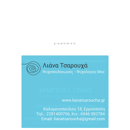
συνεχίζουν την εξαιρετικά επιτυχημένη
συνεργασία έως το 2030
3 ώρες 56 λεπτά πρίν
Συνελήφθη 46χρονος αλλοδαπός για λαθραία
καπνικά προϊόντα στη Μύκονο
4 ώρες 32 λεπτά πρίν
ΔΙΑΦΉΜΙΣΗ
MyCoast: «Σαφάρι» ελέγχων σε πάνω από 300
παραλίες: Έως 73.000 ευρώ τα πρόστιμα
5 ώρες πρίν
Γονικές παροχές: Πότε μπορεί να θεωρηθούν
δωρεές και να φορολογηθούν
5 ώρες 38 λεπτά πρίν