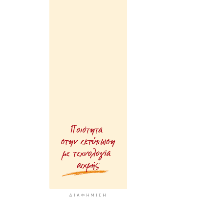
37 λεπτά πρίν
Μια καινοτόμος
εκπαιδευτική δ
που συνδυάζει 
ιστορία με την
τεχνολογία
42 λεπτά πρίν
Σχολή προπονη
UEFA C στη Σύρ
47 λεπτά πρίν
Πιλοτικό πρόγ
στην Τήνο για
περισσότερη
ανακύκλωση στι
επιχειρήσεις
52 λεπτά πρίν
ΔΙΑΦΉΜΙΣΗ
Ένα διήμερο με
αρχαιολογικές κ