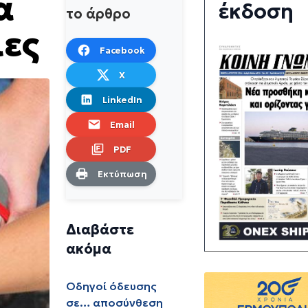
α
έκδοση
το άρθρο
ιες
Facebook
X
LinkedIn
Email
PDF
Εκτύπωση
Διαβάστε
ακόμα
Οδηγοί όδευσης
σε… αποσύνθεση