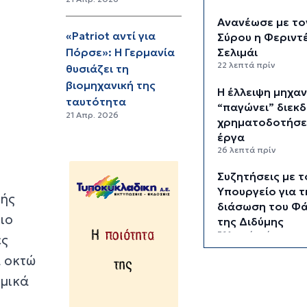
Ανανέωσε με το
«Patriot αντί για
Σύρου η Φεριντ
Πόρσε»: Η Γερμανία
Σελιμάι
22 λεπτά πρίν
θυσιάζει τη
βιομηχανική της
Η έλλειψη μηχα
ταυτότητα
“παγώνει” διεκδ
21 Απρ. 2026
χρηματοδοτήσε
έργα
26 λεπτά πρίν
Συζητήσεις με τ
Υπουργείο για τ
κής
διάσωση του Φ
ιο
της Διδύμης
31 λεπτά πρίν
ές
 οκτώ
Οριστικά στον 
Σίφνου οι αθλητ
ομικά
εγκαταστάσεις 
"Μαρούσας"