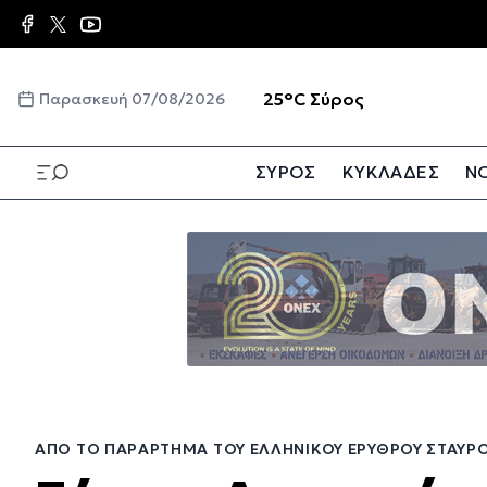
Παράκαμψη
προς
το
κυρίως
☀️
25°C
Σύρος
Παρασκευή 07/08/2026
περιεχόμενο
ΣΥΡΟΣ
ΚΥΚΛΑΔΕΣ
ΝΟ
Παράκαμψη
προς
το
κυρίως
περιεχόμενο
ΑΠΌ ΤΟ ΠΑΡΆΡΤΗΜΑ ΤΟΥ ΕΛΛΗΝΙΚΟΎ ΕΡΥΘΡΟΎ ΣΤΑΥΡ