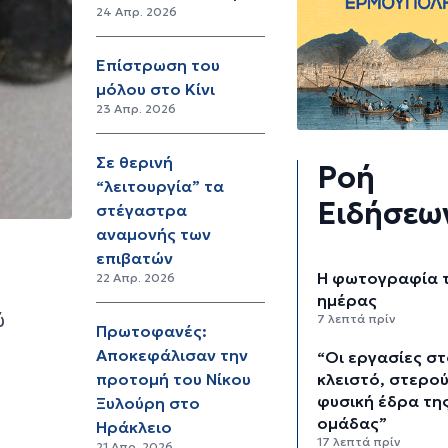
24 Απρ. 2026
Επίστρωση του
μόλου στο Κίνι
23 Απρ. 2026
Σε θερινή
Ροή
“λειτουργία” τα
Ειδήσεω
στέγαστρα
αναμονής των
επιβατών
Η φωτογραφία 
22 Απρ. 2026
ημέρας
ύ
7 λεπτά πρίν
Πρωτοφανές:
Αποκεφάλισαν την
“Οι εργασίες σ
κλειστό, στερο
προτομή του Νίκου
φυσική έδρα τη
Ξυλούρη στο
ομάδας”
Ηράκλειο
17 λεπτά πρίν
21 Απρ. 2026