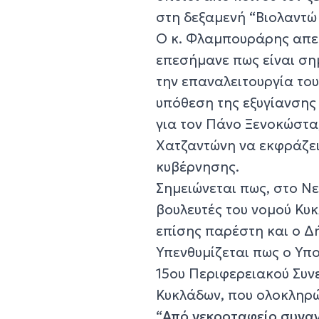
στη δεξαμενή “Βιολαντώ 
Ο κ. Φλαμπουράρης απε
επεσήμανε πως είναι σημ
την επαναλειτουργία του
υπόθεση της εξυγίανσης
για τον Πάνο Ξενοκώστα
Χατζαντώνη να εκφράζει 
κυβέρνησης.
Σημειώνεται πως, στο Ν
βουλευτές του νομού Κυκ
επίσης παρέστη και ο Δ
Υπενθυμίζεται πως ο Υπο
15ου Περιφερειακού Συν
Κυκλάδων, που ολοκληρώ
“
Από νεκροταφείο συναν