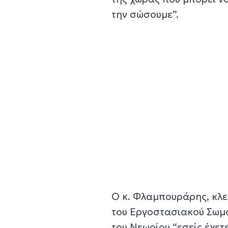
την σώσουμε”.
Ο κ. Φλαμπουράρης, κλε
του Εργοστασιακού Σωμα
του Νεωρίου “εσείς έχε