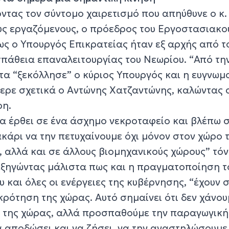
ντας τον σύντομο χαιρετισμό που απηύθυνε ο κ.
ς εργαζόμενους, ο πρόεδρος του Εργοστασιακο
ς ο Υπουργός Επικρατείας ήταν εξ αρχής από τ
πάθεια επαναλειτουργίας του Νεωρίου. “Από τη
α “ξεκόλλησε” ο κύριος Υπουργός και η ευγνωμ
φερε σχετικά ο Αντώνης Χατζαντώνης, καλώντας 
ρη.
ίχα έρθει σε ένα άσχημο νεκροταφείο και βλέπω
ακάρι να την πετυχαίνουμε όχι μόνον στον χώρο 
 αλλά και σε άλλους βιομηχανικούς χώρους” τόν
εξηγώντας μάλιστα πως και η πραγματοποίηση τ
 και όλες οι ενέργειες της κυβέρνησης, “έχουν 
ρότηση της χώρας. Αυτό σημαίνει ότι δεν χάνου
 της χώρας, αλλά προσπαθούμε την παραγωγικ
α αποδώσει και να ζήσει, να την αναστηλώσουμε