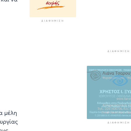
Συζητήσεις με τ
Υπουργείο για τ
διάσωση του Φ
ΔΙΑΦΉΜΙΣΗ
της Διδύμης
2 ώρες 47 λεπτά πρί
Οριστικά στον 
Σίφνου οι αθλητ
ΔΙΑΦΉΜΙΣΗ
εγκαταστάσεις 
"Μαρούσας"
2 ώρες 52 λεπτά πρίν
Μια καινοτόμος
εκπαιδευτική δ
που συνδυάζει 
ιστορία με την
τεχνολογία
2 ώρες 57 λεπτά πρί
α μέλη
υργίας
ΔΙΑΦΉΜΙΣΗ
πως,