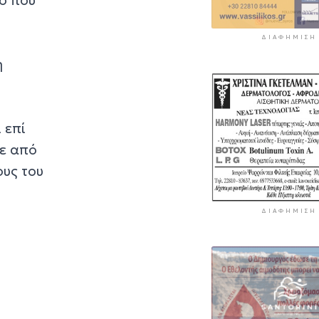
ΔΙΑΦΉΜΙΣΗ
ο
η
 επί
κε από
ους του
ΔΙΑΦΉΜΙΣΗ