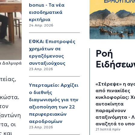
bonus - Τα νέα
εισοδηματικά
κριτήρια
24 Απρ. 2026
ΕΦΚΑ: Επιστροφές
χρημάτων σε
Ροή
εργαζόμενους
Ειδήσεω
συνταξιούχους
ζα Δαλμυρά
23 Απρ. 2026
τείας,
«Στέρεψε» η αγ
Υπερταμείο: Αρχίζει
υ
από πινακίδες
ο διεθνής
οκώστα.
κυκλοφορίας: Χ
διαγωνισμός για την
αυτοκίνητα
τον
αξιοποίηση των 22
παραμένουν
περιφερειακών
ζαντώνη
αταξινόμητα - 
αεροδρομίων
τα, οι
αναζητά το υπο
23 Απρ. 2026
21 λεπτά πρίν
ς και