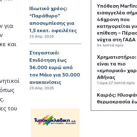
Υπόθεση Marfin
Ιδιωτικό χρέος:
εισαγγελέα σήμ
“Παράθυρο”
46χρονη που
αποσυμπίεσης για
ν για
κατηγορείται γι
1,5 εκατ. οφειλέτες
επίθεση – Πέρα
ν
23 Απρ. 2026
νύχτα στη ΓΑΔΑ
κε και
54 λεπτά πρίν
Στεγαστικό:
Χρηματιστήριο:
Επιδότηση έως
είναι τα πιο
36.000 ευρώ από
«εμπορικά» χαρ
τον Μάιο για 30.000
Αθήνας
νητικοί
ανακαινίσεις
1 ώρα 27 λεπτά πρίν
23 Απρ. 2026
 όπως
Καιρός: Ηλιοφάν
ς.
θερμοκρασία έω
ες του
βαθμούς Κελσίο
2 ώρες 2 λεπτά πρίν
Ερμούπολιν! Η ι
ζωντανεύει