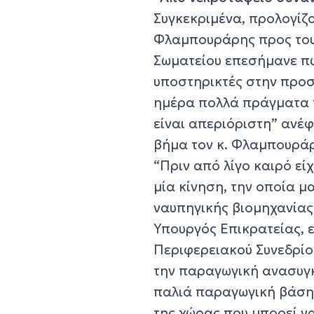
Συγκεκριμένα, προλογίζο
Φλαμπουράρης προς του
Σωματείου επεσήμανε πω
υποστηρικτές στην προσ
ημέρα πολλά πράγματα τ
είναι απεριόριστη” ανέ
βήμα τον κ. Φλαμπουρά
“Πριν από λίγο καιρό ε
μία κίνηση, την οποία μ
ναυπηγικής βιομηχανίας,
Υπουργός Επικρατείας, 
Περιφερειακού Συνεδρίου
την παραγωγική ανασυγκ
παλιά παραγωγική βάση
της χώρας που μπορεί ν