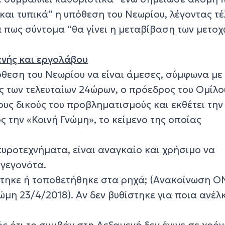
 και τυπικά” η υπόθεση του Νεωρίου, λέγοντας τ
 πως σύντομα “θα γίνει η μεταβίβαση των μετοχ
νής και εργολάβου
πόθεση του Νεωρίου να είναι άμεσες, σύμφωνα με 
 των τελευταίων 24ώρων, ο πρόεδρος του Ομίλου
υς δικούς του προβληματισμούς και εκθέτει την
ος την «Κοινή Γνώμη», το κείμενο της οποίας
υροτεχνήματα, είναι αναγκαίο και χρήσιμο να
γεγονότα.
στηκε ή τοποθετήθηκε στα ρηχά; (Ανακοίνωση 
νώμη 23/4/2018). Αν δεν βυθίστηκε για ποια ανέλ
ς ότι το συμβάν στη Δεξαμενή δεν έγινε σε χρό