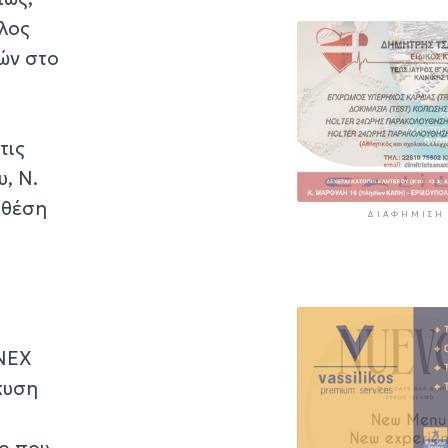
έλος
ών στο
τις
, Ν.
 θέση
ΔΙΑΦΉΜΙΣΗ
ΟΝΕΧ
κυση
νο που