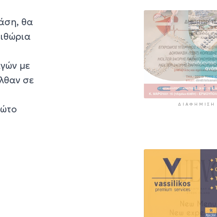
άση, θα
ριθώρια
αγών με
ήλθαν σε
ΔΙΑΦΉΜΙΣΗ
ρώτο