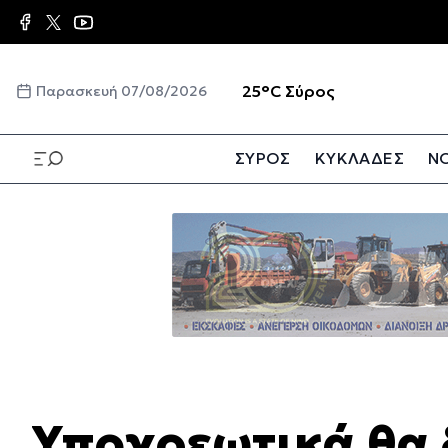
Παράκαμψη
προς
το
κυρίως
☀️
25°C
Σύρος
Παρασκευή 07/08/2026
περιεχόμενο
ΣΥΡΟΣ
ΚΥΚΛΑΔΕΣ
ΝΟ
Παράκαμψη
προς
το
κυρίως
περιεχόμενο
Υποχρεωτικά θα