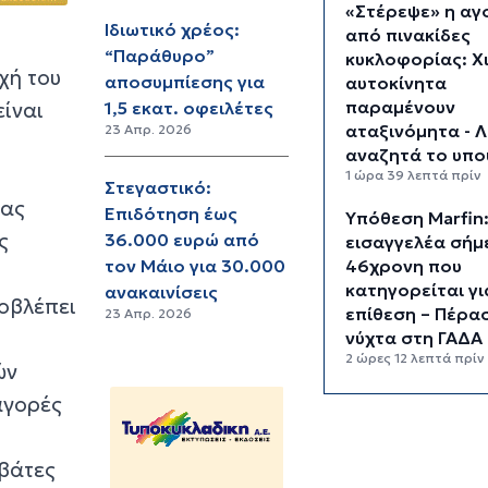
«Στέρεψε» η αγ
Ιδιωτικό χρέος:
από πινακίδες
“Παράθυρο”
κυκλοφορίας: Χ
χή του
αποσυμπίεσης για
αυτοκίνητα
παραμένουν
ίναι
1,5 εκατ. οφειλέτες
αταξινόμητα - 
23 Απρ. 2026
αναζητά το υπο
1 ώρα 39 λεπτά πρίν
Στεγαστικό:
τας
Επιδότηση έως
Υπόθεση Marfin
ς
36.000 ευρώ από
εισαγγελέα σήμ
46χρονη που
τον Μάιο για 30.000
κατηγορείται γι
ανακαινίσεις
οβλέπει
επίθεση – Πέρα
23 Απρ. 2026
νύχτα στη ΓΑΔΑ
2 ώρες 12 λεπτά πρίν
ών
Χρηματιστήριο:
αγορές
είναι τα πιο
«εμπορικά» χαρ
αβάτες
Αθήνας