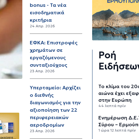
bonus - Τα νέα
εισοδηματικά
κριτήρια
24 Απρ. 2026
ΕΦΚΑ: Επιστροφές
χρημάτων σε
Ροή
εργαζόμενους
Ειδήσεω
συνταξιούχους
23 Απρ. 2026
Το κλίμα του 20
Υπερταμείο: Αρχίζει
αιώνα έχει εξαφ
ο διεθνής
στην Ευρώπη
διαγωνισμός για την
44 λεπτά πρίν
αξιοποίηση των 22
περιφερειακών
Ενημέρωση Δ.Ε.
Σύρου – Ερμούπ
αεροδρομίων
1 ώρα 12 λεπτά πρίν
23 Απρ. 2026