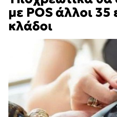
με POS άλλοι 35
κλάδοι