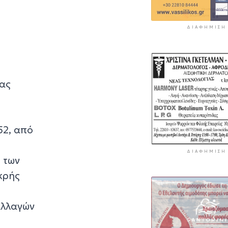
ΔΙΑΦΉΜΙΣΗ
τας
52, από
ΔΙΑΦΉΜΙΣΗ
 των
κρής
αλλαγών