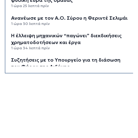
φυσική έδρα της ομάδας”
1 ώρα 25 λεπτά πρίν
Ανανέωσε με τον Α.Ο. Σύρου η Φεριντέ Σελιμάι
1 ώρα 30 λεπτά πρίν
Η έλλειψη μηχανικών “παγώνει” διεκδικήσεις
χρηματοδοτήσεων και έργα
1 ώρα 34 λεπτά πρίν
Συζητήσεις με το Υπουργείο για τη διάσωση
του Φάρου της Διδύμης
1 ώρα 39 λεπτά πρίν
Οριστικά στον Δήμο Σίφνου οι αθλητικές
εγκαταστάσεις της "Μαρούσας"
1 ώρα 45 λεπτά πρίν
Μια καινοτόμος εκπαιδευτική δράση που
συνδυάζει την ιστορία με την τεχνολογία
1 ώρα 50 λεπτά πρίν
Σχολή προπονητών UEFA C στη Σύρο