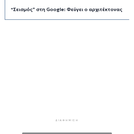
“Σεισμός” στη Google: Φεύγει ο αρχιτέκτονας
της AI, Jeff Dean
8 ώρες 8 λεπτά πρίν
Το παρεξηγημένο αιθέριο έλαιο που κρατά
μακριά τα κουνούπια για 3 ώρες
8 ώρες 38 λεπτά πρίν
Ζητείται λύση στον γρίφο των
φοροαπαλλαγών: Ποια σχέδια επεξεργάζεται
το ΥΠΕΘΟ
9 ώρες 8 λεπτά πρίν
Ενδιαφέρον του Δήμου Πάρου για τη στέγαση
των εκπαιδευτικών
9 ώρες 38 λεπτά πρίν
Πάνω από 90 ειδικότητες και 860 τμήματα στις
δημόσιες ΣΑΕΚ
ΔΙΑΦΉΜΙΣΗ
10 ώρες 8 λεπτά πρίν