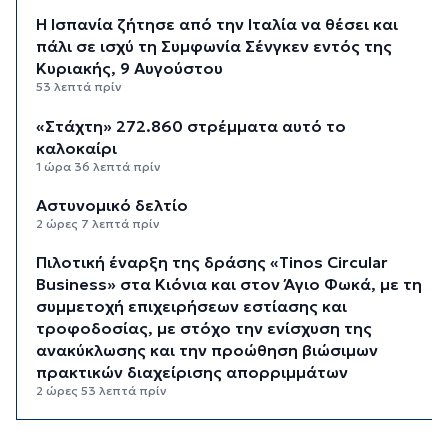
H Ισπανία ζήτησε από την Ιταλία να θέσει και
πάλι σε ισχύ τη Συμφωνία Σένγκεν εντός της
Κυριακής, 9 Αυγούστου
53 λεπτά πρίν
«Στάχτη» 272.860 στρέμματα αυτό το
καλοκαίρι
1 ώρα 36 λεπτά πρίν
Αστυνομικό δελτίο
2 ώρες 7 λεπτά πρίν
Πιλοτική έναρξη της δράσης «Tinos Circular
Business» στα Κιόνια και στον Άγιο Φωκά, με τη
συμμετοχή επιχειρήσεων εστίασης και
τροφοδοσίας, με στόχο την ενίσχυση της
ανακύκλωσης και την προώθηση βιώσιμων
πρακτικών διαχείρισης απορριμμάτων
2 ώρες 53 λεπτά πρίν
Έγγραφη πρόταση για τη σύσταση και