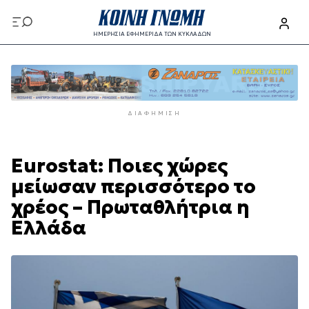
Παράκαμψη
προς
ΗΜΕΡΗΣΙΑ ΕΦΗΜΕΡΙΔΑ ΤΩΝ ΚΥΚΛΑΔΩΝ
το
Παράκαμψη
κυρίως
προς
περιεχόμενο
το
κυρίως
ΔΙΑΦΉΜΙΣΗ
περιεχόμενο
Eurostat: Ποιες χώρες
μείωσαν περισσότερο το
χρέος – Πρωταθλήτρια η
Ελλάδα