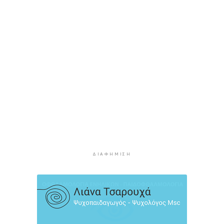
λειτουργεία της Τουριστικής Επιτροπής
3 ώρες 25 λεπτά πρίν
Φωταγώγηση του Δημαρχείου σήμερα 7
Αυγούστου
3 ώρες 28 λεπτά πρίν
Ο Διεθνής Μαραθώνιος Ρόδου και η TUI
συνεχίζουν την εξαιρετικά επιτυχημένη
συνεργασία έως το 2030
4 ώρες 1 λεπτό πρίν
Συνελήφθη 46χρονος αλλοδαπός για λαθραία
καπνικά προϊόντα στη Μύκονο
4 ώρες 37 λεπτά πρίν
ΔΙΑΦΉΜΙΣΗ
MyCoast: «Σαφάρι» ελέγχων σε πάνω από 300
παραλίες: Έως 73.000 ευρώ τα πρόστιμα
5 ώρες 5 λεπτά πρίν
Γονικές παροχές: Πότε μπορεί να θεωρηθούν
δωρεές και να φορολογηθούν
5 ώρες 43 λεπτά πρίν