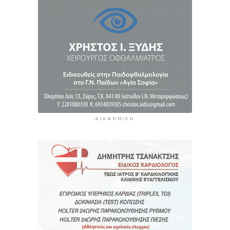
Κυριακής, 9 Αυγούστου
6 ώρες 41 λεπτά πρίν
«Στάχτη» 272.860 στρέμματα αυτό το
καλοκαίρι
7 ώρες 25 λεπτά πρίν
ΔΙΑΦΉΜΙΣΗ