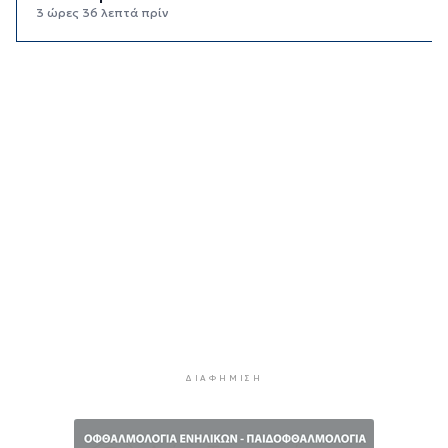
3 ώρες 36 λεπτά πρίν
Κορυφώνεται η έξοδος των αδειούχων ενόψει
15αύγουστου: Γεμάτα πλοία, λεωφορεία και
ουρές χιλιομέτρων στα σύνορα
4 ώρες 12 λεπτά πρίν
Η αγγλική ομοσπονδία καταργεί τα τσιμεντένια
προστατευτικά γύρω από τον αγωνιστικό χώρο
μετά τον θάνατο ποδοσφαιριστή
4 ώρες 57 λεπτά πρίν
Ο Γιώργος Νταλάρας έρχεται στη Σύρο με το
«Ρεμπέτικο»
5 ώρες 59 λεπτά πρίν
Η πρόεδρος της νορβηγικής ομοσπονδίας καλεί
τον Ινφαντίνο να παραιτηθεί από τη FIFA
6 ώρες 2 λεπτά πρίν
ΔΙΑΦΉΜΙΣΗ
H Ισπανία ζήτησε από την Ιταλία να θέσει και
πάλι σε ισχύ τη Συμφωνία Σένγκεν εντός της