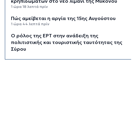
κρηπιδωμάτων στο νέο λιμάνι της Μυκόνου
1 ώρα 18 λεπτά πρίν
Πώς αμείβεται η αργία της 15ης Αυγούστου
1 ώρα 44 λεπτά πρίν
Ο ρόλος της ΕΡΤ στην ανάδειξη της
πολιτιστικής και τουριστικής ταυτότητας της
Σύρου
2 ώρες 4 λεπτά πρίν
Περιπέτεια για πέντε επιβάτες ιστιοφόρου
ανοιχτά της Σερίφου
2 ώρες 25 λεπτά πρίν
Εκτάκτως το Star Flyer στο λιμάνι της
Ερμούπολης
2 ώρες 44 λεπτά πρίν
Μύκονος: 42χρονος έχασε τη ζωή του στην
άσφαλτο
3 ώρες 5 λεπτά πρίν