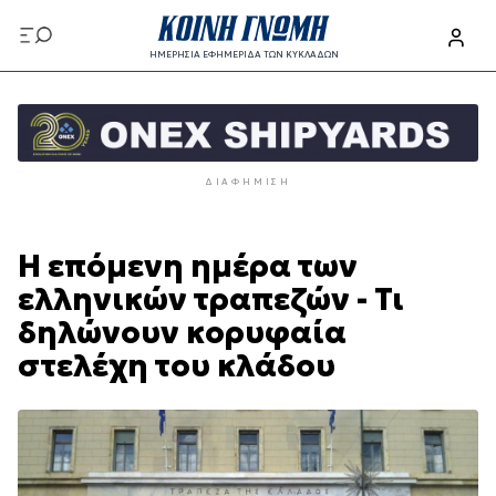
Παράκαμψη
προς
ΗΜΕΡΗΣΙΑ ΕΦΗΜΕΡΙΔΑ ΤΩΝ ΚΥΚΛΑΔΩΝ
το
Παράκαμψη
κυρίως
προς
περιεχόμενο
το
κυρίως
ΔΙΑΦΉΜΙΣΗ
περιεχόμενο
Η επόμενη ημέρα των
ελληνικών τραπεζών - Τι
δηλώνουν κορυφαία
στελέχη του κλάδου