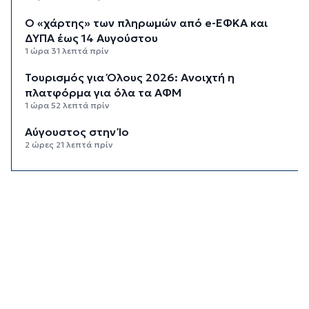
Ο «χάρτης» των πληρωμών από e-ΕΦΚΑ και
ΔΥΠΑ έως 14 Αυγούστου
1 ώρα 31 λεπτά πρίν
Τουρισμός για Όλους 2026: Ανοιχτή η
πλατφόρμα για όλα τα ΑΦΜ
1 ώρα 52 λεπτά πρίν
Αύγουστος στην Ίο
2 ώρες 21 λεπτά πρίν
Παράταση για περισσότερες από 400
επιχειρήσεις στο «Εξοικονομώ – Επιχειρώ»
2 ώρες 22 λεπτά πρίν
Μήλος: Εισαγγελική παρέμβαση για την
προσγείωση ελικοπτέρου στο Σαρακήνικο
3 ώρες 2 λεπτά πρίν
Οι εκδηλώσεις του «Φεστιβάλ Στρογγύλη On
the Road»
3 ώρες 16 λεπτά πρίν