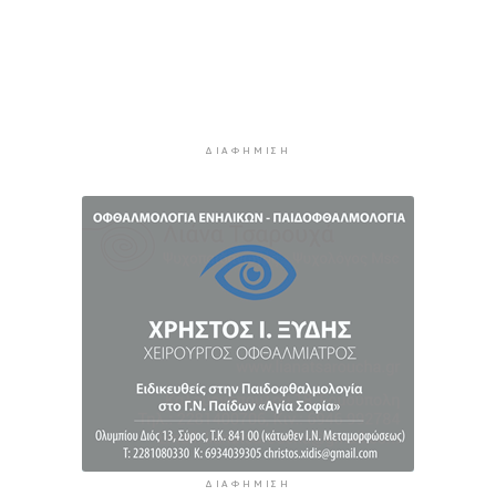
Ανασφάλιστα οχήματα: Διαδικασίες εξπρές για
την εξέταση των ενστάσεων
3 ώρες 39 λεπτά πρίν
ΔΕΥΑΣ: Περιορίζεται η λειτουργία των ντους
στις παραλίες
ΔΙΑΦΉΜΙΣΗ
4 ώρες 1 λεπτό πρίν
ΔΙΑΦΉΜΙΣΗ