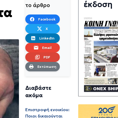
έκδοση
το άρθρο
τα
Facebook
X
LinkedIn
Email
PDF
Εκτύπωση
Διαβάστε
ακόμα
Επιστροφή ενοικίου:
Ποιοι δικαιούνται