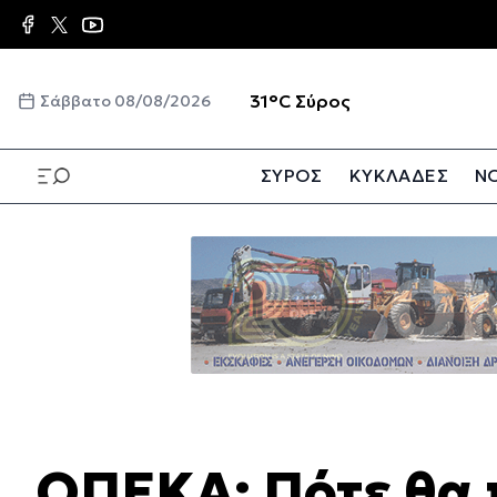
Παράκαμψη
προς
το
κυρίως
☀️
31°C
Σύρος
Σάββατο 08/08/2026
περιεχόμενο
ΣΥΡΟΣ
ΚΥΚΛΑΔΕΣ
ΝΟ
Παράκαμψη
προς
το
κυρίως
περιεχόμενο
ΟΠΕΚΑ: Πότε θα 