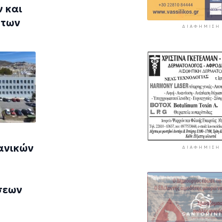
 και
 των
ΔΙΑΦΉΜΙΣΗ
ανικών
ΔΙΑΦΉΜΙΣΗ
σεων