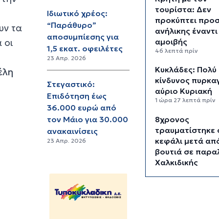
τουρίστα: Δεν
Ιδιωτικό χρέος:
προκύπτει προσ
“Παράθυρο”
υν τα
ανήλικης έναντι
αποσυμπίεσης για
 οι
αμοιβής
1,5 εκατ. οφειλέτες
46 λεπτά πρίν
23 Απρ. 2026
Κυκλάδες: Πολύ
έλη
κίνδυνος πυρκαγ
Στεγαστικό:
αύριο Κυριακή
Επιδότηση έως
1 ώρα 27 λεπτά πρίν
36.000 ευρώ από
8χρονος
τον Μάιο για 30.000
τραυματίστηκε 
ανακαινίσεις
κεφάλι μετά απ
23 Απρ. 2026
βουτιά σε παρα
Χαλκιδικής
1 ώρα 46 λεπτά πρίν
Κορυφώνεται η
του Αυγούστου 
από 56.000 επι