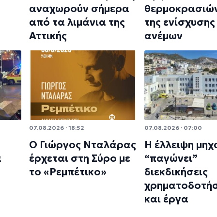
αναχωρούν σήμερα
θερμοκρασιών
από τα λιμάνια της
της ενίσχυσης
Αττικής
ανέμων
07.08.2026 · 18:52
07.08.2026 · 07:00
Ο Γιώργος Νταλάρας
Η έλλειψη μηχ
α
έρχεται στη Σύρο με
“παγώνει”
το «Ρεμπέτικο»
διεκδικήσεις
χρηματοδοτή
και έργα