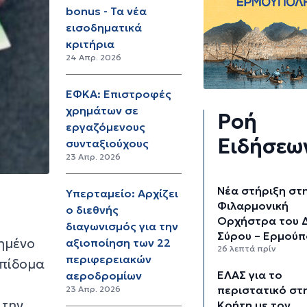
bonus - Τα νέα
εισοδηματικά
κριτήρια
24 Απρ. 2026
ΕΦΚΑ: Επιστροφές
χρημάτων σε
Ροή
εργαζόμενους
Ειδήσεω
συνταξιούχους
23 Απρ. 2026
Νέα στήριξη στ
Υπερταμείο: Αρχίζει
Φιλαρμονική
ο διεθνής
Ορχήστρα του 
διαγωνισμός για την
Σύρου – Ερμούπ
ημένο
αξιοποίηση των 22
26 λεπτά πρίν
περιφερειακών
επίδομα
ΕΛΑΣ για το
αεροδρομίων
περιστατικό στ
23 Απρ. 2026
 την
Κρήτη με τον