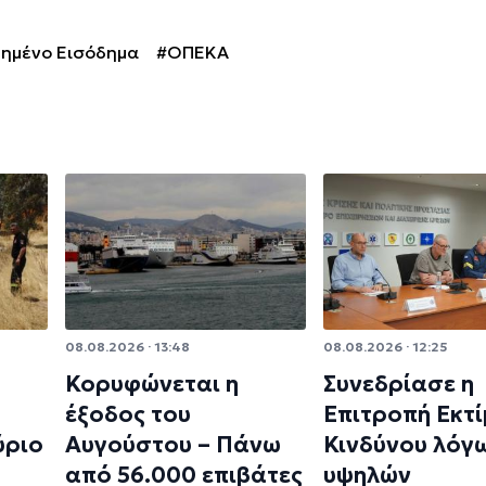
υημένο Εισόδημα
#ΟΠΕΚΑ
08.08.2026 · 13:48
08.08.2026 · 12:25
Κορυφώνεται η
Συνεδρίασε η
έξοδος του
Επιτροπή Εκτ
ύριο
Αυγούστου – Πάνω
Κινδύνου λόγ
από 56.000 επιβάτες
υψηλών