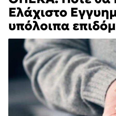
Ελάχιστο Εγγυημ
υπόλοιπα επιδό