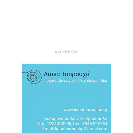
διακόψουν το κάπνισμα
4 ώρες 58 λεπτά πρίν
Δράση ενημέρωσης ασφαλούς κολύμβησης και
πρόληψης των πνιγμών
5 ώρες 28 λεπτά πρίν
Πέθανε ο συγγραφέας Γιάννης Γρηγοράκης
5 ώρες 58 λεπτά πρίν
ΔΙΑΦΉΜΙΣΗ
Προφυλακιστέος ο 26χρονος για τη δολοφονία
της 38χρονης Βρετανίδας στην Κυψέλη
6 ώρες 29 λεπτά πρίν