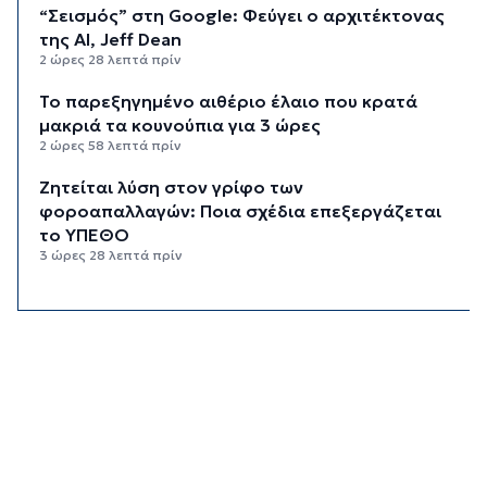
“Σεισμός” στη Google: Φεύγει ο αρχιτέκτονας
της AI, Jeff Dean
2 ώρες 28 λεπτά πρίν
Το παρεξηγημένο αιθέριο έλαιο που κρατά
μακριά τα κουνούπια για 3 ώρες
2 ώρες 58 λεπτά πρίν
Ζητείται λύση στον γρίφο των
φοροαπαλλαγών: Ποια σχέδια επεξεργάζεται
το ΥΠΕΘΟ
3 ώρες 28 λεπτά πρίν
Ενδιαφέρον του Δήμου Πάρου για τη στέγαση
των εκπαιδευτικών
3 ώρες 58 λεπτά πρίν
Πάνω από 90 ειδικότητες και 860 τμήματα στις
δημόσιες ΣΑΕΚ
4 ώρες 28 λεπτά πρίν
Αυξήθηκαν οι Έλληνες που αποφάσισαν να