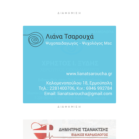
Πάνω από 90 ειδικότητες και 860 τμήματα στις
δημόσιες ΣΑΕΚ
ΔΙΑΦΉΜΙΣΗ
7 ώρες 3 λεπτά πρίν
Αυξήθηκαν οι Έλληνες που αποφάσισαν να
διακόψουν το κάπνισμα
7 ώρες 33 λεπτά πρίν
ΔΙΑΦΉΜΙΣΗ