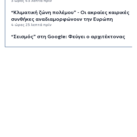
3 ώρες 43 λεπτά πρίν
“Κλιματική ζώνη πολέμου” - Οι ακραίες καιρικές
συνθήκες αναδιαμορφώνουν την Ευρώπη
4 ώρες 23 λεπτά πρίν
“Σεισμός” στη Google: Φεύγει ο αρχιτέκτονας
της AI, Jeff Dean
5 ώρες 3 λεπτά πρίν
Το παρεξηγημένο αιθέριο έλαιο που κρατά
μακριά τα κουνούπια για 3 ώρες
5 ώρες 33 λεπτά πρίν
Ζητείται λύση στον γρίφο των
φοροαπαλλαγών: Ποια σχέδια επεξεργάζεται
το ΥΠΕΘΟ
6 ώρες 3 λεπτά πρίν
Ενδιαφέρον του Δήμου Πάρου για τη στέγαση
των εκπαιδευτικών
6 ώρες 33 λεπτά πρίν