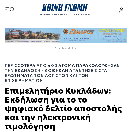
Παράκαμψη
προς
ΗΜΕΡΗΣΙΑ ΕΦΗΜΕΡΙΔΑ ΤΩΝ ΚΥΚΛΑΔΩΝ
το
Παράκαμψη
κυρίως
προς
περιεχόμενο
το
κυρίως
ΔΙΑΦΉΜΙΣΗ
περιεχόμενο
ΠΕΡΙΣΣΌΤΕΡΑ ΑΠΌ 400 ΆΤΟΜΑ ΠΑΡΑΚΟΛΟΎΘΗΣΑΝ
ΤΗΝ ΕΚΔΉΛΩΣΗ - ΔΌΘΗΚΑΝ ΑΠΑΝΤΉΣΕΙΣ ΣΤΑ
ΕΡΩΤΉΜΑΤΑ ΤΩΝ ΛΟΓΙΣΤΏΝ ΚΑΙ ΤΩΝ
ΕΠΙΧΕΙΡΗΜΑΤΙΏΝ
Επιμελητήριο Κυκλάδων:
Εκδήλωση για το το
ψηφιακό δελτίο αποστολής
και την ηλεκτρονική
τιμολόγηση