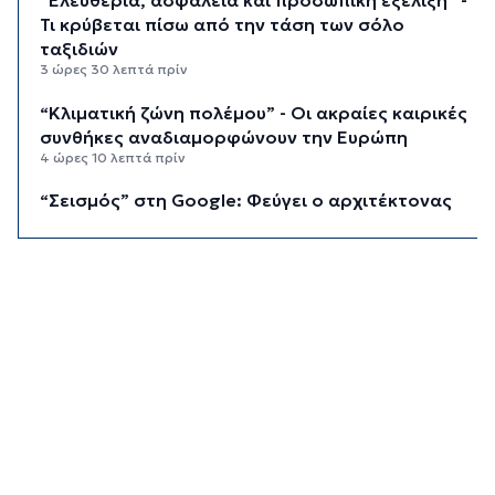
“Ελευθερία, ασφάλεια και προσωπική εξέλιξη” -
Τι κρύβεται πίσω από την τάση των σόλο
ταξιδιών
3 ώρες 30 λεπτά πρίν
“Κλιματική ζώνη πολέμου” - Οι ακραίες καιρικές
συνθήκες αναδιαμορφώνουν την Ευρώπη
4 ώρες 10 λεπτά πρίν
“Σεισμός” στη Google: Φεύγει ο αρχιτέκτονας
της AI, Jeff Dean
4 ώρες 50 λεπτά πρίν
Το παρεξηγημένο αιθέριο έλαιο που κρατά
μακριά τα κουνούπια για 3 ώρες
5 ώρες 20 λεπτά πρίν
Ζητείται λύση στον γρίφο των
φοροαπαλλαγών: Ποια σχέδια επεξεργάζεται
το ΥΠΕΘΟ
5 ώρες 50 λεπτά πρίν
Ενδιαφέρον του Δήμου Πάρου για τη στέγαση