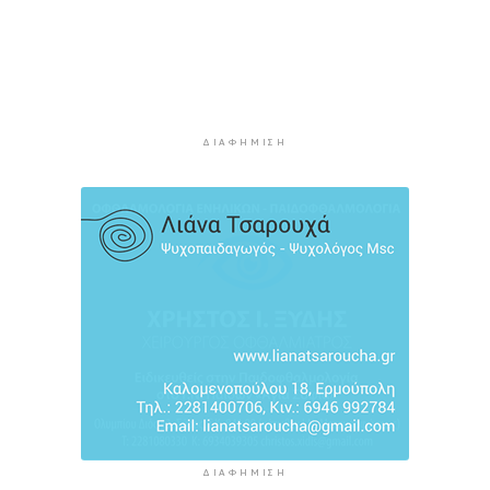
Απολογισμός της ΕΟΔ Κυκλάδων για την
πυρκαγιά στην Πάρο
9 ώρες 13 λεπτά πρίν
Υπεγράφη η συμφωνία για την ηλεκτρική
διασύνδεση της Ελλάδας με την Κύπρο
ΔΙΑΦΉΜΙΣΗ
9 ώρες 33 λεπτά πρίν
Οκτώ ναυτιλιακές ενώσεις κατά των διοδίων
στo Στενό του Ορμούζ
10 ώρες 6 λεπτά πρίν
ΔΙΑΦΉΜΙΣΗ