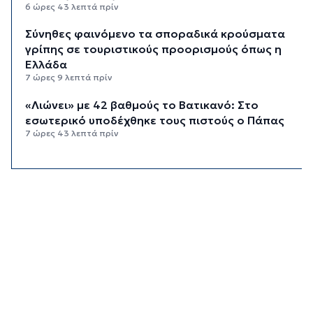
6 ώρες 43 λεπτά πρίν
Σύνηθες φαινόμενο τα σποραδικά κρούσματα
γρίπης σε τουριστικούς προορισμούς όπως η
Ελλάδα
7 ώρες 9 λεπτά πρίν
«Λιώνει» με 42 βαθμούς το Βατικανό: Στο
εσωτερικό υποδέχθηκε τους πιστούς ο Πάπας
7 ώρες 43 λεπτά πρίν
Εξωδικαστικός: Έσπασε το φράγμα των 20 δισ.
ευρώ
8 ώρες 11 λεπτά πρίν
Το εργασιακό στρες κρατά ξύπνιους τις νύχτες
7 στους 10 εργαζόμενους άνω των 50
8 ώρες 43 λεπτά πρίν
Νέες παραβιάσεις τουρκικών drones στο
Αιγαίο – Για τρίτο 24ωρο
9 ώρες 9 λεπτά πρίν