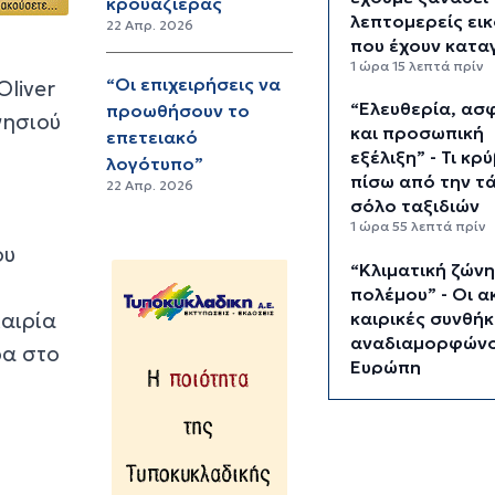
κρουαζιέρας
λεπτομερείς ει
22 Απρ. 2026
που έχουν κατα
1 ώρα 15 λεπτά πρίν
“Οι επιχειρήσεις να
Oliver
“Ελευθερία, ασ
προωθήσουν το
νησιού
και προσωπική
επετειακό
εξέλιξη” - Τι κρ
λογότυπο”
πίσω από την τ
22 Απρ. 2026
σόλο ταξιδιών
1 ώρα 55 λεπτά πρίν
ου
“Κλιματική ζών
πολέμου” - Οι α
καιρία
καιρικές συνθήκ
αναδιαμορφώνο
ρα στο
Ευρώπη
2 ώρες 35 λεπτά πρί
“Σεισμός” στη G
Φεύγει ο αρχιτ
της AI, Jeff Dea