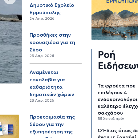
Δημοτικό Σχολείο
Ερμούπολης
24 Απρ. 2026
Προσθήκες στην
κρουαζιέρα για τη
Σύρο
Ροή
23 Απρ. 2026
Ειδήσεω
Αναμένεται
εργολαβία για
Τα φρούτα που
καθαριότητα
επιλέγουν 4
δημοτικών χώρων
ενδοκρινολόγοι
23 Απρ. 2026
καλύτερο έλεγχ
σακχάρου
Προετοιμασία της
35 λεπτά πρίν
Σύρου για την
Ο Ήλιος όπως δ
εξυπηρέτηση της
έχουμε ξαναδεί 