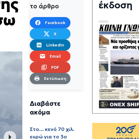
της
έκδοση
το άρθρο
σω
Facebook
X
LinkedIn
Email
PDF
Εκτύπωση
Διαβάστε
ακόμα
Στο… κενό 70 χιλ.
ευρώ για το 3ο