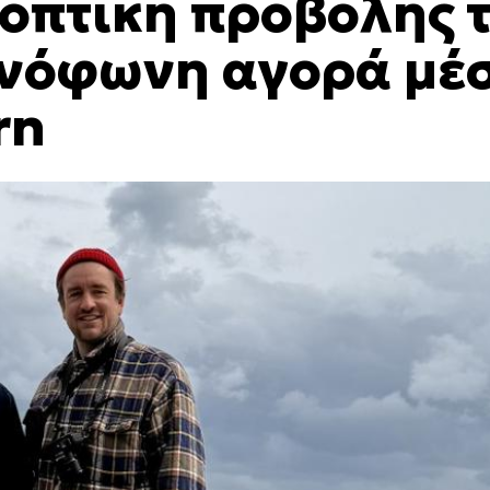
οπτική προβολής 
ανόφωνη αγορά μέ
rn