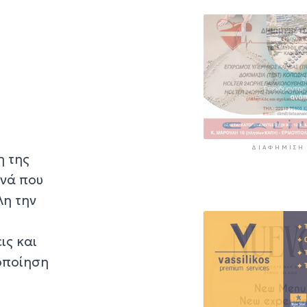
ΔΙΑΦΉΜΙΣΗ
η της
ινά που
λη την
ις και
οποίηση