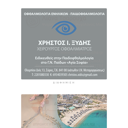
Οκτώ ναυτιλιακές ενώσεις κατά των διοδίων
στo Στενό του Ορμούζ
9 ώρες 54 λεπτά πρίν
ΔΙΑΦΉΜΙΣΗ