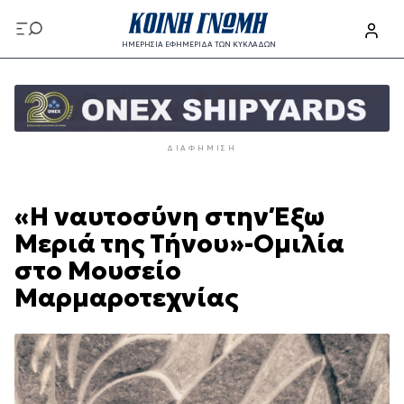
Παράκαμψη
προς
ΗΜΕΡΗΣΙΑ ΕΦΗΜΕΡΙΔΑ ΤΩΝ ΚΥΚΛΑΔΩΝ
το
Παράκαμψη
κυρίως
προς
περιεχόμενο
το
κυρίως
ΔΙΑΦΉΜΙΣΗ
περιεχόμενο
«Η ναυτοσύνη στην Έξω
Μεριά της Τήνου»-Ομιλία
στο Μουσείο
Μαρμαροτεχνίας