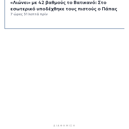
«Λιώνει» με 42 βαθμούς το Βατικανό: Στο
εσωτερικό υποδέχθηκε τους πιστούς ο Πάπας
7 ώρες 31 λεπτά πρίν
Εξωδικαστικός: Έσπασε το φράγμα των 20 δισ.
ευρώ
7 ώρες 59 λεπτά πρίν
Το εργασιακό στρες κρατά ξύπνιους τις νύχτες
7 στους 10 εργαζόμενους άνω των 50
8 ώρες 31 λεπτά πρίν
Νέες παραβιάσεις τουρκικών drones στο
Αιγαίο – Για τρίτο 24ωρο
8 ώρες 57 λεπτά πρίν
Απολογισμός της ΕΟΔ Κυκλάδων για την
πυρκαγιά στην Πάρο
9 ώρες 2 λεπτά πρίν
Υπεγράφη η συμφωνία για την ηλεκτρική
διασύνδεση της Ελλάδας με την Κύπρο
ΔΙΑΦΉΜΙΣΗ
9 ώρες 21 λεπτά πρίν