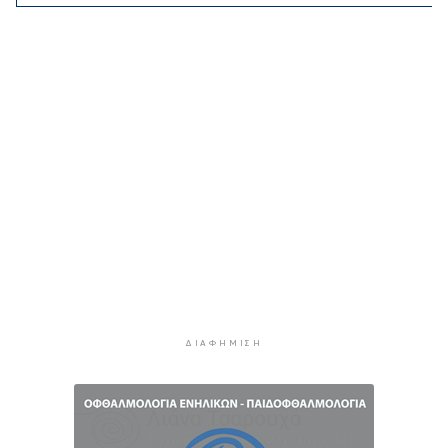
Κορυφώνεται η έξοδος των αδειούχων ενόψει
15αύγουστου: Γεμάτα πλοία, λεωφορεία και
ουρές χιλιομέτρων στα σύνορα
5 ώρες 34 λεπτά πρίν
Η αγγλική ομοσπονδία καταργεί τα τσιμεντένια
προστατευτικά γύρω από τον αγωνιστικό χώρο
μετά τον θάνατο ποδοσφαιριστή
6 ώρες 19 λεπτά πρίν
Ο Γιώργος Νταλάρας έρχεται στη Σύρο με το
«Ρεμπέτικο»
7 ώρες 21 λεπτά πρίν
Η πρόεδρος της νορβηγικής ομοσπονδίας καλεί
τον Ινφαντίνο να παραιτηθεί από τη FIFA
7 ώρες 24 λεπτά πρίν
ΔΙΑΦΉΜΙΣΗ
H Ισπανία ζήτησε από την Ιταλία να θέσει και
πάλι σε ισχύ τη Συμφωνία Σένγκεν εντός της
Κυριακής, 9 Αυγούστου
8 ώρες 3 λεπτά πρίν