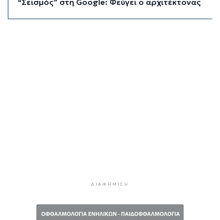
“Σεισμός” στη Google: Φεύγει ο αρχιτέκτονας
της AI, Jeff Dean
5 ώρες 2 λεπτά πρίν
Το παρεξηγημένο αιθέριο έλαιο που κρατά
μακριά τα κουνούπια για 3 ώρες
5 ώρες 32 λεπτά πρίν
Ζητείται λύση στον γρίφο των
φοροαπαλλαγών: Ποια σχέδια επεξεργάζεται
το ΥΠΕΘΟ
6 ώρες 2 λεπτά πρίν
Ενδιαφέρον του Δήμου Πάρου για τη στέγαση
των εκπαιδευτικών
6 ώρες 32 λεπτά πρίν
Πάνω από 90 ειδικότητες και 860 τμήματα στις
δημόσιες ΣΑΕΚ
ΔΙΑΦΉΜΙΣΗ
7 ώρες 2 λεπτά πρίν
Αυξήθηκαν οι Έλληνες που αποφάσισαν να
διακόψουν το κάπνισμα