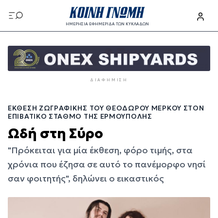
Παράκαμψη
προς
ΗΜΕΡΗΣΙΑ ΕΦΗΜΕΡΙΔΑ ΤΩΝ ΚΥΚΛΑΔΩΝ
το
Παράκαμψη
κυρίως
προς
περιεχόμενο
το
κυρίως
ΔΙΑΦΉΜΙΣΗ
περιεχόμενο
ΈΚΘΕΣΗ ΖΩΓΡΑΦΙΚΉΣ ΤΟΥ ΘΕΌΔΩΡΟΥ ΜΈΡΚΟΥ ΣΤΟΝ
ΕΠΙΒΑΤΙΚΌ ΣΤΑΘΜΌ ΤΗΣ ΕΡΜΟΎΠΟΛΗΣ
Ωδή στη Σύρο
"Πρόκειται για μία έκθεση, φόρο τιμής, στα
χρόνια που έζησα σε αυτό το πανέμορφο νησί
σαν φοιτητής", δηλώνει ο εικαστικός