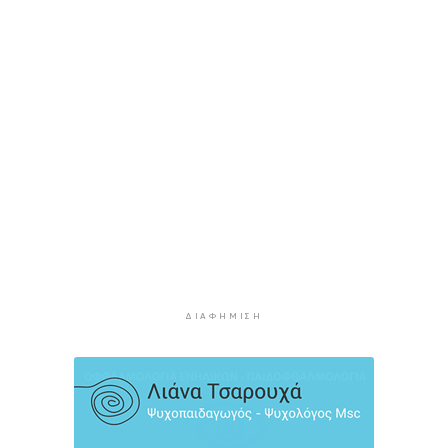
κατασκήνωση "Νήτες" στον Μέγα Γιαλό
3 ώρες πρίν
Ο «χάρτης» των πληρωμών από e-ΕΦΚΑ και
ΔΥΠΑ έως 14 Αυγούστου
3 ώρες 6 λεπτά πρίν
Τουρισμός για Όλους 2026: Ανοιχτή η
πλατφόρμα για όλα τα ΑΦΜ
3 ώρες 28 λεπτά πρίν
Αύγουστος στην Ίο
3 ώρες 57 λεπτά πρίν
Παράταση για περισσότερες από 400
επιχειρήσεις στο «Εξοικονομώ – Επιχειρώ»
3 ώρες 58 λεπτά πρίν
ΔΙΑΦΉΜΙΣΗ