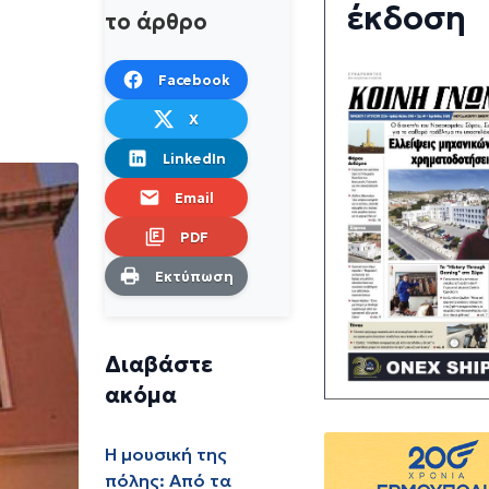
έκδοση
το άρθρο
Facebook
X
LinkedIn
Email
PDF
Εκτύπωση
Διαβάστε
ακόμα
Η μουσική της
πόλης: Από τα