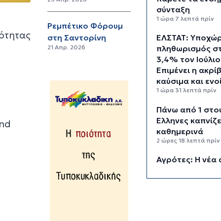
σύνταξη
1 ώρα 7 λεπτά πρίν
Ρεμπέτικο Φόρουμ
ότητας
στη Σαντορίνη
ΕΛΣΤΑΤ: Υποχώ
21 Απρ. 2026
πληθωρισμός σ
3,4% τον Ιούλιο
Επιμένει η ακρί
καύσιμα και ενο
1 ώρα 31 λεπτά πρίν
Πάνω από 1 στο
Έλληνες καπνίζε
2nd
καθημερινά
2 ώρες 18 λεπτά πρίν
Αγρότες: Η νέα 
ενίσχυσης 2026
myAGRO, οι αλλ
και οι προθεσμί
3 ώρες 1 λεπτό πρίν
Κόλαφος ΟΟΣΑ: