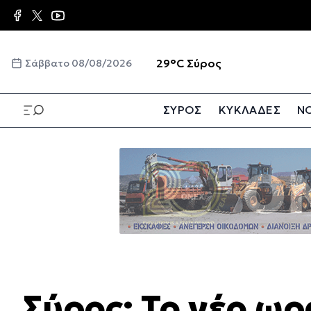
Παράκαμψη
προς
το
κυρίως
☀️
29°C
Σύρος
Σάββατο 08/08/2026
περιεχόμενο
ΣΥΡΟΣ
ΚΥΚΛΑΔΕΣ
ΝΟ
Παράκαμψη
προς
το
κυρίως
περιεχόμενο
Σύρος: To νέο ωρ