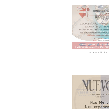
6 ώρες 56 λεπτά πρί
«Στάχτη» 272.8
στρέμματα αυτ
καλοκαίρι
7 ώρες 39 λεπτά πρί
ΔΙΑΦΉΜΙΣΗ