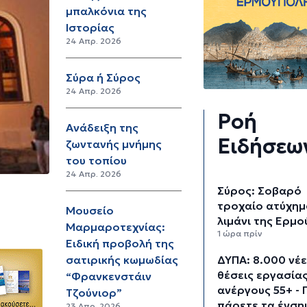
μπαλκόνια της
Ιστορίας
24 Απρ. 2026
Σύρα ή Σύρος
24 Απρ. 2026
Ροή
Ανάδειξη της
Ειδήσεω
ζωντανής μνήμης
του τοπίου
24 Απρ. 2026
Σύρος: Σοβαρό
τροχαίο ατύχημ
Μουσείο
λιμάνι της Ερμ
Μαρμαροτεχνίας:
1 ώρα πρίν
Ειδική προβολή της
ΔΥΠΑ: 8.000 νέ
σατιρικής κωμωδίας
θέσεις εργασίας
“Φρανκενστάιν
ανέργους 55+ - 
Τζούνιορ”
πάρετε τα ένση
23 Απρ. 2026