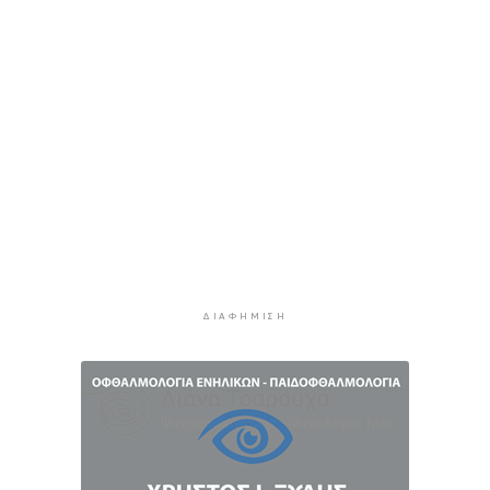
Η Τουρκία περιορίζει την κίνηση των εμπορικών
πλοίων που εισέρχονται στη Μαύρη Θάλασσα
2 ώρες 21 λεπτά πρίν
Φρουροί της Επανάστασης: Το άνοιγμα των
Στενών του Ορμούζ δεν σχετίζεται με τις
διαπραγματεύσεις Τεχεράνης και Ομάν
2 ώρες 44 λεπτά πρίν
Χαρδαλιάς: Καμία ανεμογεννήτρια σε καμένες
και αναδασωτέες περιοχές της Αττικής
3 ώρες 21 λεπτά πρίν
Σε 57χρονη γυναίκα ανήκει η σορός στον
ΔΙΑΦΉΜΙΣΗ
Λυκαβηττό, από πτώση ο θάνατος
3 ώρες 43 λεπτά πρίν
Νέα στήριξη στη Φιλαρμονική Ορχήστρα του
Δήμου Σύρου – Ερμούπολης
4 ώρες 24 λεπτά πρίν