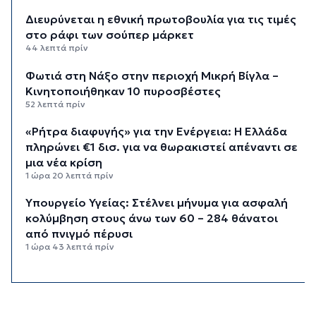
Διευρύνεται η εθνική πρωτοβουλία για τις τιμές
στο ράφι των σούπερ μάρκετ
44 λεπτά πρίν
Φωτιά στη Νάξο στην περιοχή Μικρή Βίγλα –
Κινητοποιήθηκαν 10 πυροσβέστες
52 λεπτά πρίν
«Ρήτρα διαφυγής» για την Ενέργεια: Η Ελλάδα
πληρώνει €1 δισ. για να θωρακιστεί απέναντι σε
μια νέα κρίση
1 ώρα 20 λεπτά πρίν
Υπουργείο Υγείας: Στέλνει μήνυμα για ασφαλή
κολύμβηση στους άνω των 60 – 284 θάνατοι
από πνιγμό πέρυσι
1 ώρα 43 λεπτά πρίν
Στο επίκεντρο οι δράσεις του Συνδέσμου και οι
δυνατότητες περαιτέρω συνεργασίας
2 ώρες 21 λεπτά πρίν