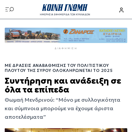
Παράκαμψη
προς
ΗΜΕΡΗΣΙΑ ΕΦΗΜΕΡΙΔΑ ΤΩΝ ΚΥΚΛΑΔΩΝ
το
Παράκαμψη
κυρίως
προς
περιεχόμενο
το
κυρίως
ΔΙΑΦΉΜΙΣΗ
περιεχόμενο
ΜΕ ΔΡΆΣΕΙΣ ΑΝΑΒΆΘΜΙΣΗΣ ΤΟΥ ΠΟΛΙΤΙΣΤΙΚΟΎ
ΠΛΟΎΤΟΥ ΤΗΣ ΣΎΡΟΥ ΟΛΟΚΛΗΡΏΝΕΤΑΙ ΤΟ 2025
Συντήρηση και ανάδειξη σε
όλα τα επίπεδα
Θωμαή Μενδρινού: “Μόνο με συλλογικότητα
και σύμπνοια μπορούμε να έχουμε άριστα
αποτελέσματα”