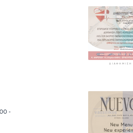
περιοχές
5 ώρες 43 λεπτά πρί
ΔΙΑΦΉΜΙΣΗ
00 -