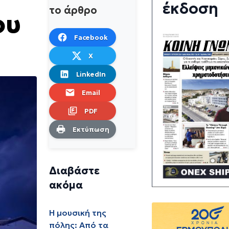
έκδοση
το άρθρο
ου
Facebook
X
LinkedIn
Email
PDF
Εκτύπωση
Διαβάστε
ακόμα
Η μουσική της
πόλης: Από τα