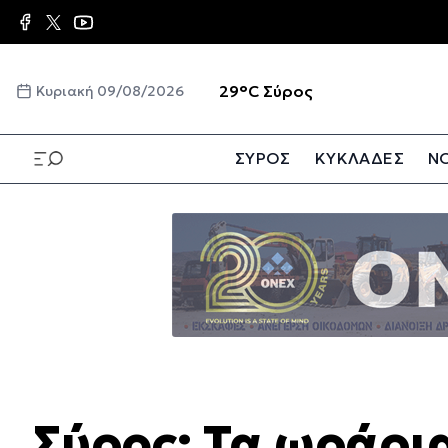
Παράκαμψη
προς
το
κυρίως
☀️
29°C
Σύρος
Κυριακή 09/08/2026
περιεχόμενο
ΣΥΡΟΣ
ΚΥΚΛΑΔΕΣ
ΝΟ
Παράκαμψη
προς
το
κυρίως
περιεχόμενο
Σύρος: Τα ωράρι