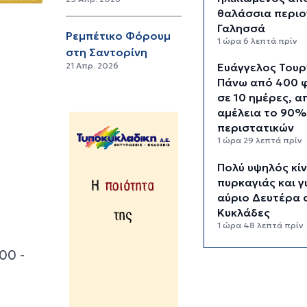
θαλάσσια περιο
Γαλησσά
Ρεμπέτικο Φόρουμ
1 ώρα 6 λεπτά πρίν
στη Σαντορίνη
21 Απρ. 2026
Ευάγγελος Τουρ
Πάνω από 400 
σε 10 ημέρες, α
αμέλεια το 90%
περιστατικών
1 ώρα 29 λεπτά πρίν
Πολύ υψηλός κί
πυρκαγιάς και γ
αύριο Δευτέρα 
Κυκλάδες
1 ώρα 48 λεπτά πρίν
Ασθενής ξυλοκ
00 -
νοσηλεύτρια στ
Επείγοντα του
Ερυθρού Σταυρ