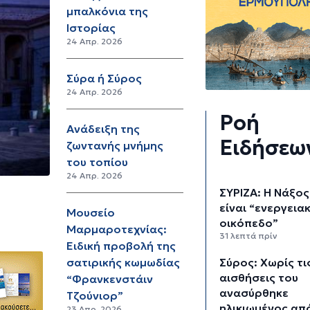
μπαλκόνια της
Ιστορίας
24 Απρ. 2026
Σύρα ή Σύρος
24 Απρ. 2026
Ροή
Ανάδειξη της
Ειδήσεω
ζωντανής μνήμης
του τοπίου
24 Απρ. 2026
ΣΥΡΙΖΑ: Η Νάξος
είναι “ενεργεια
Μουσείο
οικόπεδο”
Μαρμαροτεχνίας:
31 λεπτά πρίν
Ειδική προβολή της
Σύρος: Χωρίς τι
σατιρικής κωμωδίας
αισθήσεις του
“Φρανκενστάιν
ανασύρθηκε
Τζούνιορ”
ηλικιωμένος απ
23 Απρ. 2026