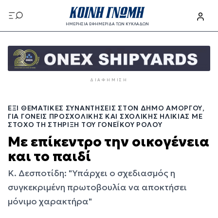
Παράκαμψη
προς
ΗΜΕΡΗΣΙΑ ΕΦΗΜΕΡΙΔΑ ΤΩΝ ΚΥΚΛΑΔΩΝ
το
Παράκαμψη
κυρίως
προς
περιεχόμενο
το
κυρίως
ΔΙΑΦΉΜΙΣΗ
περιεχόμενο
ΈΞΙ ΘΕΜΑΤΙΚΈΣ ΣΥΝΑΝΤΉΣΕΙΣ ΣΤΟΝ ΔΉΜΟ ΑΜΟΡΓΟΎ,
ΓΙΑ ΓΟΝΕΊΣ ΠΡΟΣΧΟΛΙΚΉΣ ΚΑΙ ΣΧΟΛΙΚΉΣ ΗΛΙΚΊΑΣ ΜΕ
ΣΤΌΧΟ ΤΗ ΣΤΉΡΙΞΗ ΤΟΥ ΓΟΝΕΪΚΟΎ ΡΌΛΟΥ
Με επίκεντρο την οικογένεια
και το παιδί
Κ. Δεσποτίδη: "Υπάρχει ο σχεδιασμός η
συγκεκριμένη πρωτοβουλία να αποκτήσει
μόνιμο χαρακτήρα"