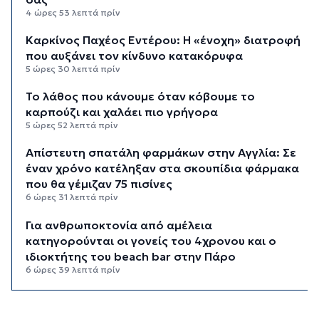
4 ώρες 53 λεπτά πρίν
Καρκίνος Παχέος Εντέρου: Η «ένοχη» διατροφή
που αυξάνει τον κίνδυνο κατακόρυφα
5 ώρες 30 λεπτά πρίν
Το λάθος που κάνουμε όταν κόβουμε το
καρπούζι και χαλάει πιο γρήγορα
5 ώρες 52 λεπτά πρίν
Απίστευτη σπατάλη φαρμάκων στην Αγγλία: Σε
έναν χρόνο κατέληξαν στα σκουπίδια φάρμακα
που θα γέμιζαν 75 πισίνες
6 ώρες 31 λεπτά πρίν
Για ανθρωποκτονία από αμέλεια
κατηγορούνται οι γονείς του 4χρονου και ο
ιδιοκτήτης του beach bar στην Πάρο
6 ώρες 39 λεπτά πρίν
Kαύσωνας: Ένας καθηγητής δίνει συμβουλές για
να μην εξαντληθούμε από τη ζέστη