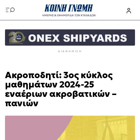
Παράκαμψη
προς
ΗΜΕΡΗΣΙΑ ΕΦΗΜΕΡΙΔΑ ΤΩΝ ΚΥΚΛΑΔΩΝ
το
Παράκαμψη
κυρίως
προς
περιεχόμενο
το
κυρίως
ΔΙΑΦΉΜΙΣΗ
περιεχόμενο
Ακροποδητί: 3oς κύκλος
μαθημάτων 2024-25
εναέριων ακροβατικών –
πανιών