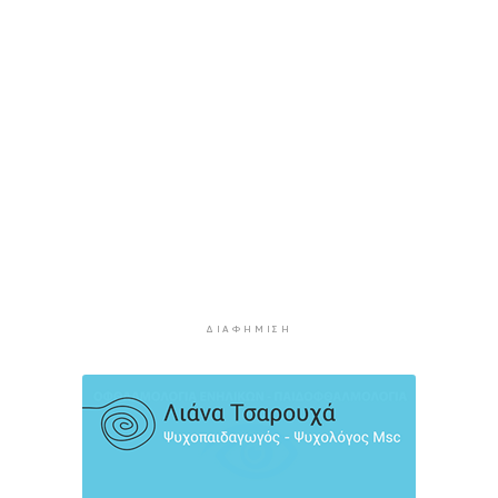
6 ώρες 53 λεπτά πρίν
Στουρνάρας στη Handelsblatt: Ευπρόσδεκτες
οι ξένες συμμετοχές στις ελληνικές τράπεζες
7 ώρες 30 λεπτά πρίν
Χοληστερόλη: Πέντε κινήσεις ματ για να την
ρίξετε χαμηλά
7 ώρες 53 λεπτά πρίν
Προληπτική ανάκληση παρτίδας μαρμελάδας
φράουλα
8 ώρες 1 λεπτό πρίν
Προσάραξη ιστιοφόρου στη Νάξο
ΔΙΑΦΉΜΙΣΗ
8 ώρες 23 λεπτά πρίν
Στις 2 Σεπτεμβρίου η παρουσίαση του
οικονομικού προγράμματος της ΕΛ.Α.Σ. στη
Θεσσαλονίκη
8 ώρες 27 λεπτά πρίν