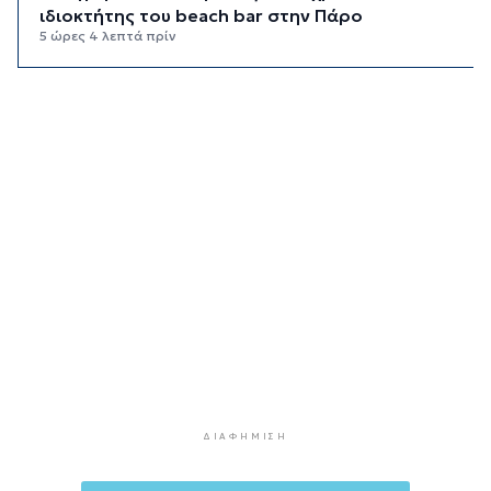
ιδιοκτήτης του beach bar στην Πάρο
5 ώρες 4 λεπτά πρίν
Kαύσωνας: Ένας καθηγητής δίνει συμβουλές για
να μην εξαντληθούμε από τη ζέστη
5 ώρες 18 λεπτά πρίν
Στουρνάρας στη Handelsblatt: Ευπρόσδεκτες
οι ξένες συμμετοχές στις ελληνικές τράπεζες
5 ώρες 55 λεπτά πρίν
Χοληστερόλη: Πέντε κινήσεις ματ για να την
ρίξετε χαμηλά
6 ώρες 18 λεπτά πρίν
Προληπτική ανάκληση παρτίδας μαρμελάδας
φράουλα
6 ώρες 26 λεπτά πρίν
Προσάραξη ιστιοφόρου στη Νάξο
ΔΙΑΦΉΜΙΣΗ
6 ώρες 48 λεπτά πρίν
Στις 2 Σεπτεμβρίου η παρουσίαση του