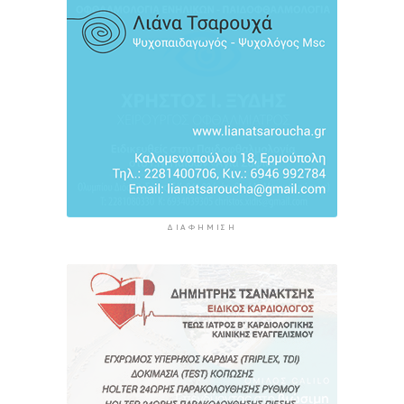
οικονομικού προγράμματος της ΕΛ.Α.Σ. στη
Θεσσαλονίκη
6 ώρες 52 λεπτά πρίν
ΔΙΑΦΉΜΙΣΗ