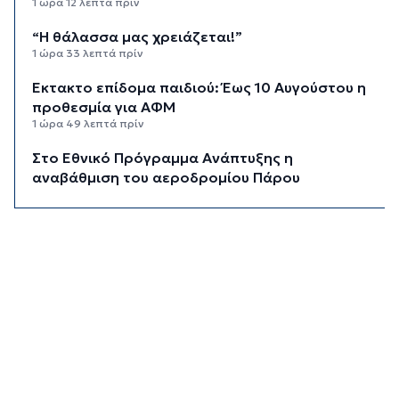
1 ώρα 12 λεπτά πρίν
“Η θάλασσα μας χρειάζεται!”
1 ώρα 33 λεπτά πρίν
Έκτακτο επίδομα παιδιού: Έως 10 Αυγούστου η
προθεσμία για ΑΦΜ
1 ώρα 49 λεπτά πρίν
Στο Εθνικό Πρόγραμμα Ανάπτυξης η
αναβάθμιση του αεροδρομίου Πάρου
2 ώρες 14 λεπτά πρίν
Νέα ταυτότητα: Πού πρέπει να
επικαιροποιήσετε τα στοιχεία σας όταν την
παραλάβετε
2 ώρες 33 λεπτά πρίν
Μεταβιβάσεις: Από ελεγκτικό κόσκινο χιλιάδες
συμβόλαια για το πιστοποιητικό ΕΝΦΙΑ
2 ώρες 53 λεπτά πρίν
Συνελήφθη αστυνομικός στη Μύκονο για