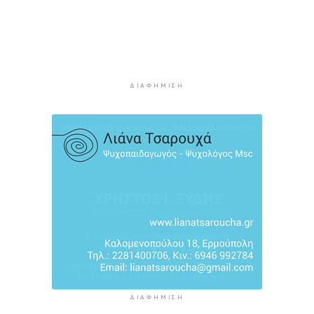
επικίνδυνη οδήγηση και απείθεια
3 ώρες 13 λεπτά πρίν
Εντοπίστηκαν 40 μετανάστες νότια της
Ιεράπετρας
3 ώρες 33 λεπτά πρίν
ΔΙΑΦΉΜΙΣΗ
Ακρίβεια: Αυξάνεται ο κίνδυνος νέων
ανατιμήσεων - Οι κατηγορίες με τη μεγαλύτερη
πίεση
3 ώρες 53 λεπτά πρίν
ΔΙΑΦΉΜΙΣΗ