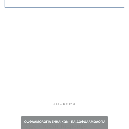
2 ώρες 21 λεπτά πρίν
Νέα ταυτότητα: Πού πρέπει να
επικαιροποιήσετε τα στοιχεία σας όταν την
παραλάβετε
2 ώρες 40 λεπτά πρίν
Μεταβιβάσεις: Από ελεγκτικό κόσκινο χιλιάδες
συμβόλαια για το πιστοποιητικό ΕΝΦΙΑ
3 ώρες πρίν
Συνελήφθη αστυνομικός στη Μύκονο για
επικίνδυνη οδήγηση και απείθεια
3 ώρες 21 λεπτά πρίν
Εντοπίστηκαν 40 μετανάστες νότια της
Ιεράπετρας
3 ώρες 40 λεπτά πρίν
ΔΙΑΦΉΜΙΣΗ
Ακρίβεια: Αυξάνεται ο κίνδυνος νέων
ανατιμήσεων - Οι κατηγορίες με τη μεγαλύτερη
πίεση