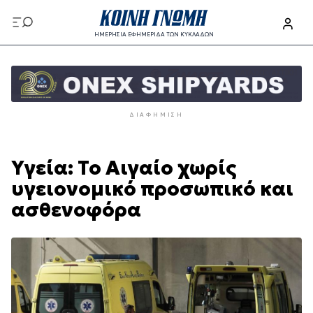
Παράκαμψη
προς
ΗΜΕΡΗΣΙΑ ΕΦΗΜΕΡΙΔΑ ΤΩΝ ΚΥΚΛΑΔΩΝ
το
Παράκαμψη
κυρίως
προς
περιεχόμενο
το
κυρίως
ΔΙΑΦΉΜΙΣΗ
περιεχόμενο
Υγεία: Το Αιγαίο χωρίς
υγειονομικό προσωπικό και
ασθενοφόρα