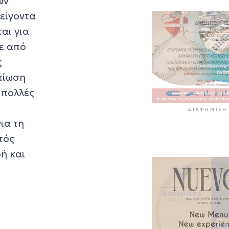
ων
είγοντα
αι για
θε από
ς
τίωση
 πολλές
ΔΙΑΦΉΜΙΣΗ
ια τη
τός
οή και