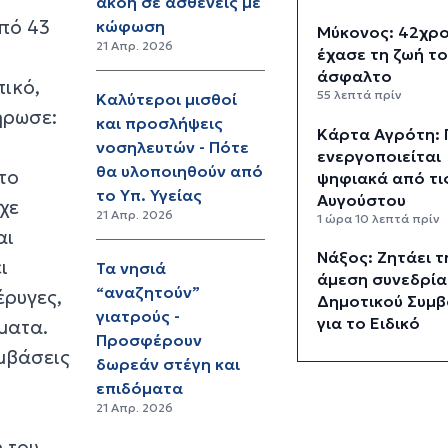
ακοή σε ασθενείς με
από 43
κώφωση
Μύκονος: 42χρ
21 Απρ. 2026
έχασε τη ζωή το
άσφαλτο
ικό,
55 λεπτά πρίν
Καλύτεροι μισθοί
ήρωσε:
και προσλήψεις
Κάρτα Αγρότη: 
νοσηλευτών - Πότε
ενεργοποιείται
θα υλοποιηθούν από
το
ψηφιακά από τι
το Υπ. Υγείας
Αυγούστου
χε
21 Απρ. 2026
1 ώρα 10 λεπτά πρίν
αι
Νάξος: Ζητάει τ
ι
Τα νησιά
άμεση συνεδρία
“αναζητούν”
έρυγες,
Δημοτικού Συμβ
γιατρούς -
για το Ειδικό
ματα.
Προσφέρουν
Χωροταξικό Πλα
εμβάσεις
δωρεάν στέγη και
για τις ΑΠΕ
1 ώρα 32 λεπτά πρίν
επιδόματα
21 Απρ. 2026
“Η θάλασσα μα
 του
χρειάζεται!”