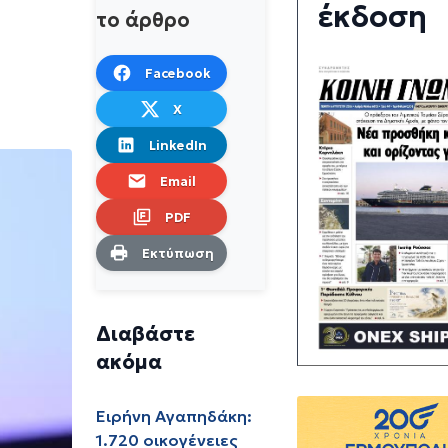
έκδοση
το άρθρο
Facebook
X
LinkedIn
Email
PDF
Εκτύπωση
Διαβάστε
ακόμα
Ειρήνη Αγαπηδάκη:
1.720 οικογένειες