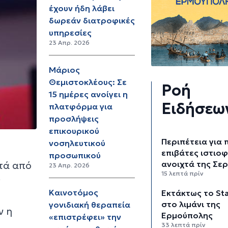
έχουν ήδη λάβει
δωρεάν διατροφικές
υπηρεσίες
23 Απρ. 2026
Μάριος
Θεμιστοκλέους: Σε
Ροή
15 ημέρες ανοίγει η
Ειδήσεω
πλατφόρμα για
προσλήψεις
επικουρικού
Περιπέτεια για 
νοσηλευτικού
επιβάτες ιστιο
προσωπικού
ανοιχτά της Σε
ετά από
23 Απρ. 2026
15 λεπτά πρίν
ς
Καινοτόμος
Εκτάκτως το Sta
στο λιμάνι της
γονιδιακή θεραπεία
ν η
Ερμούπολης
«επιστρέφει» την
33 λεπτά πρίν