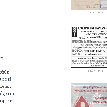
ΔΙΑΦΉΜΙΣΗ
νή
κάθε
ΔΙΑΦΉΜΙΣΗ
πορεί
 Όπως
ές στις
νομικά