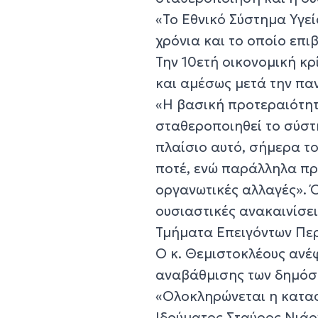
«Το Εθνικό Σύστημα Υγε
χρόνια και το οποίο επι
Την 10ετή οικονομική κ
και αμέσως μετά την πα
«Η βασική προτεραιότητ
σταθεροποιηθεί το σύστη
πλαίσιο αυτό, σήμερα το
ποτέ, ενώ παράλληλα πρ
οργανωτικές αλλαγές». Όπ
ουσιαστικές ανακαινίσει
Τμήματα Επειγόντων Περ
Ο κ. Θεμιστοκλέους ανέ
αναβάθμισης των δημόσιω
«Ολοκληρώνεται η κατασ
Ιδρύματος Σταύρος Νιάρχ