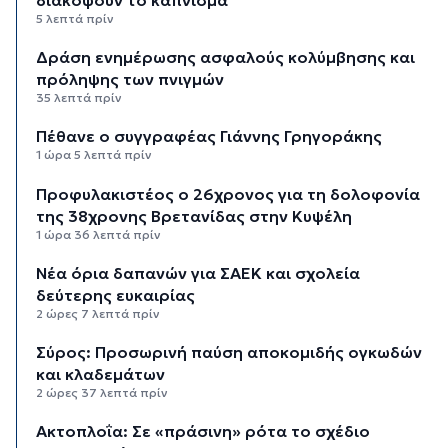
διακόψουν το κάπνισμα
5 λεπτά πρίν
Δράση ενημέρωσης ασφαλούς κολύμβησης και
πρόληψης των πνιγμών
35 λεπτά πρίν
Πέθανε ο συγγραφέας Γιάννης Γρηγοράκης
1 ώρα 5 λεπτά πρίν
Προφυλακιστέος ο 26χρονος για τη δολοφονία
της 38χρονης Βρετανίδας στην Κυψέλη
1 ώρα 36 λεπτά πρίν
Νέα όρια δαπανών για ΣΑΕΚ και σχολεία
δεύτερης ευκαιρίας
2 ώρες 7 λεπτά πρίν
Σύρος: Προσωρινή παύση αποκομιδής ογκωδών
και κλαδεμάτων
2 ώρες 37 λεπτά πρίν
Aκτοπλοΐα: Σε «πράσινη» ρότα το σχέδιο