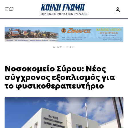
Παράκαμψη
προς
ΗΜΕΡΗΣΙΑ ΕΦΗΜΕΡΙΔΑ ΤΩΝ ΚΥΚΛΑΔΩΝ
το
Παράκαμψη
κυρίως
προς
περιεχόμενο
το
κυρίως
ΔΙΑΦΉΜΙΣΗ
περιεχόμενο
Νοσοκομείο Σύρου: Νέος
σύγχρονος εξοπλισμός για
το φυσικοθεραπευτήριο