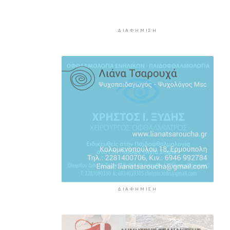
ποδοσφαιριστή
8 ώρες 12 λεπτά πρίν
ΔΙΑΦΉΜΙΣΗ
Ο Γιώργος Νταλάρας έρχεται
στη Σύρο με το «Ρεμπέτικο»
9 ώρες 14 λεπτά πρίν
Η πρόεδρος της νορβηγικής
ομοσπονδίας καλεί τον
Ινφαντίνο να παραιτηθεί από τη
FIFA
9 ώρες 17 λεπτά πρίν
H Ισπανία ζήτησε από την Ιταλία
να θέσει και πάλι σε ισχύ τη
Συμφωνία Σένγκεν εντός της
Κυριακής, 9 Αυγούστου
9 ώρες 56 λεπτά πρίν
ΔΙΑΦΉΜΙΣΗ
«Στάχτη» 272.860 στρέμματα
αυτό το καλοκαίρι
10 ώρες 39 λεπτά πρίν