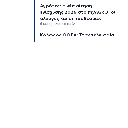
Αγρότες: Η νέα αίτηση
ενίσχυσης 2026 στο myAGRO, οι
αλλαγές και οι προθεσμίες
6 ώρες 1 λεπτό πρίν
Κόλαφος ΟΟΣΑ: Στην τελευταία
θέση η Ελλάδα για το
πραγματικό διαθέσιμο εισόδημα
των νοικοκυριών
6 ώρες 51 λεπτά πρίν
Κορυφώνεται η έξοδος των
αδειούχων ενόψει 15αύγουστου:
Γεμάτα πλοία, λεωφορεία και
ουρές χιλιομέτρων στα σύνορα
7 ώρες 27 λεπτά πρίν
Η αγγλική ομοσπονδία καταργεί
τα τσιμεντένια προστατευτικά
γύρω από τον αγωνιστικό χώρο
μετά τον θάνατο