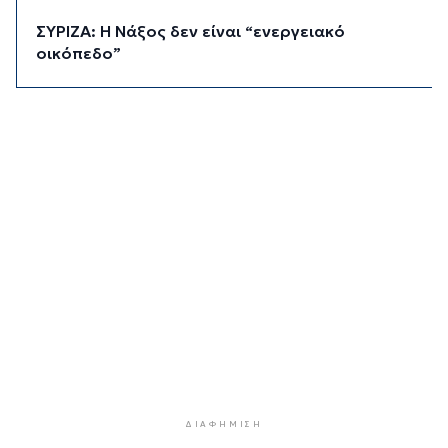
ΣΥΡΙΖΑ: Η Νάξος δεν είναι “ενεργειακό
οικόπεδο”
3 ώρες 42 λεπτά πρίν
Σύρος: Χωρίς τις αισθήσεις του ανασύρθηκε
ηλικιωμένος από τη θαλάσσια περιοχή του
Γαλησσά
4 ώρες 18 λεπτά πρίν
Ευάγγελος Τουρνάς: Πάνω από 400 φωτιές σε
10 ημέρες, από αμέλεια το 90% των
περιστατικών
4 ώρες 40 λεπτά πρίν
Πολύ υψηλός κίνδυνος πυρκαγιάς και για αύριο
Δευτέρα στις Κυκλάδες
4 ώρες 59 λεπτά πρίν
Ασθενής ξυλοκόπησε νοσηλεύτρια στα
Επείγοντα του Ερυθρού Σταυρού
ΔΙΑΦΉΜΙΣΗ
5 ώρες 10 λεπτά πρίν