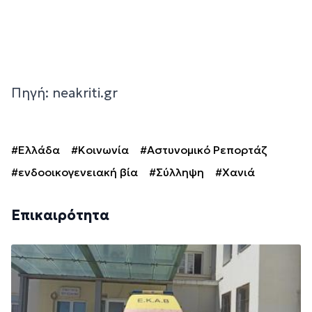
Πηγή: neakriti.gr
#Ελλάδα
#Κοινωνία
#Αστυνομικό Ρεπορτάζ
#ενδοοικογενειακή βία
#Σύλληψη
#Χανιά
Επικαιρότητα