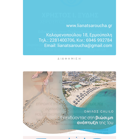
5 ώρες 44 λεπτά πρίν
Ο Διεθνής Μαραθώνιος Ρόδου και η TUI
συνεχίζουν την εξαιρετικά επιτυχημένη
συνεργασία έως το 2030
6 ώρες 17 λεπτά πρίν
ΔΙΑΦΉΜΙΣΗ