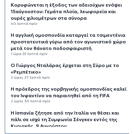
Κορυφώνεται η έξοδος των αδειούχων ενόψει
15αύγουστου: Γεμάτα πλοία, λεωφορεία και
ουρές χιλιομέτρων στα σύνορα
40 λεπτά πρίν
Η αγγλική ομοσπονδία καταργεί τα τσιμεντένια
προστατευτικά γύρω από τον αγωνιστικό χώρο
μετά τον θάνατο ποδοσφαιριστή
1 ώρα 25 λεπτά πρίν
Ο Γιώργος Νταλάρας έρχεται στη Σύρο με το
«Ρεμπέτικο»
2 ώρες 27 λεπτά πρίν
Η πρόεδρος της νορβηγικής ομοσπονδίας καλεί
τον Ινφαντίνο να παραιτηθεί από τη FIFA
2 ώρες 30 λεπτά πρίν
H Ισπανία ζήτησε από την Ιταλία να θέσει και
πάλι σε ισχύ τη Συμφωνία Σένγκεν εντός της
Κυριακής, 9 Αυγούστου
3 ώρες 9 λεπτά πρίν