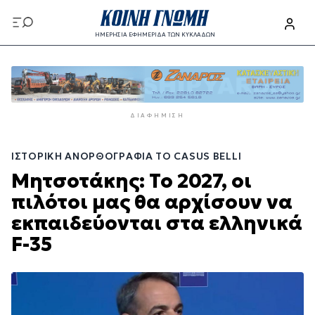
Παράκαμψη
προς
ΗΜΕΡΗΣΙΑ ΕΦΗΜΕΡΙΔΑ ΤΩΝ ΚΥΚΛΑΔΩΝ
το
Παράκαμψη
κυρίως
προς
περιεχόμενο
το
κυρίως
ΔΙΑΦΉΜΙΣΗ
περιεχόμενο
ΙΣΤΟΡΙΚΉ ΑΝΟΡΘΟΓΡΑΦΊΑ ΤΟ CASUS BELLI
Μητσοτάκης: Το 2027, οι
πιλότοι μας θα αρχίσουν να
εκπαιδεύονται στα ελληνικά
F-35