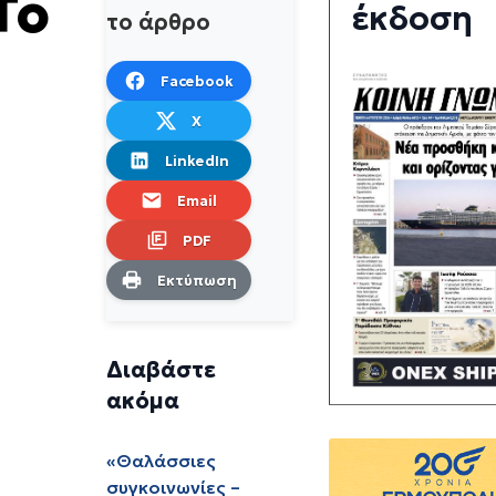
Το
έκδοση
το άρθρο
Facebook
X
LinkedIn
Email
PDF
Εκτύπωση
Διαβάστε
ακόμα
«Θαλάσσιες
συγκοινωνίες –