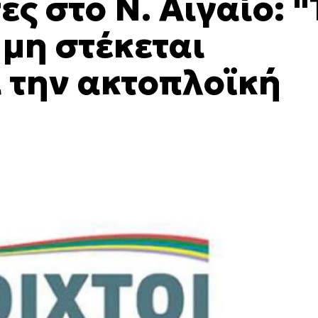
ες στο Ν. Αιγαίο: "
 μη στέκεται
 την ακτοπλοϊκή