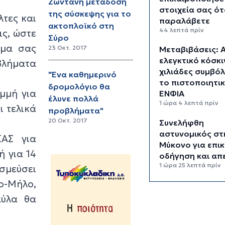
Ζωντανή μετάδοση
στοιχεία σας ότ
της σύσκεψης για το
λτες και
παραλάβετε
ακτοπλοϊκό στη
44 λεπτά πρίν
ις, ώστε
Σύρο
ημα σας
23 Οκτ. 2017
Μεταβιβάσεις: 
ελεγκτικό κόσκι
οβλήματα
χιλιάδες συμβόλ
"Ένα καθημερινό
το πιστοποιητι
δρομολόγιο θα
αμμή για
ΕΝΦΙΑ
έλυνε πολλά
1 ώρα 4 λεπτά πρίν
ι τελικά
προβλήματα"
20 Οκτ. 2017
Συνελήφθη
αστυνομικός στ
ΣΑΣ για
Μύκονο για επικ
ή για 14
οδήγηση και απ
1 ώρα 25 λεπτά πρίν
εσμεύσει
νο-Μήλο,
Εντοπίστηκαν 4
μετανάστες νότ
αύλα θα
Ιεράπετρας
1 ώρα 45 λεπτά πρίν