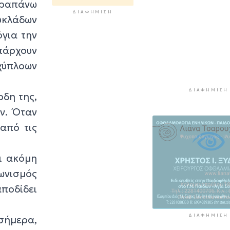
παραπάνω
3 ώρες 1 λεπτό πρίν
ΔΙΑΦΉΜΙΣΗ
υκλάδων
Διαχωριστικές
γραμμές
όγια την
3 ώρες 12 λεπτά πρίν
πάρχουν
Η φωτογραφία 
χύπλοων
ημέρας
3 ώρες 22 λεπτά πρί
ΔΙΑΦΉΜΙΣΗ
ρδη της,
Στον Α.Ο. Θήρα
ν. Όταν
Μαριάννα Καλα
3 ώρες 32 λεπτά πρί
από τις
ι ακόμη
ωνισμός
ποδίδει
ΔΙΑΦΉΜΙΣΗ
 σήμερα,