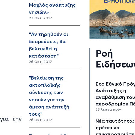
Μοχλός ανάπτυξης
νησιών»
27 Οκτ. 2017
"Αν τηρηθούν οι
δεσμεύσεις, θα
βελτιωθεί η
Ροή
κατάσταση"
Ειδήσεω
26 Οκτ. 2017
"Βελτίωση της
Στο Εθνικό Πρ
ακτοπλοϊκής
Ανάπτυξης η
σύνδεσης των
αναβάθμιση το
νησιών για την
αεροδρομίου Π
άμεση ανάπτυξή
25 λεπτά πρίν
τους"
για την
26 Οκτ. 2017
Νέα ταυτότητα:
πρέπει να
επικαιροποιήσε