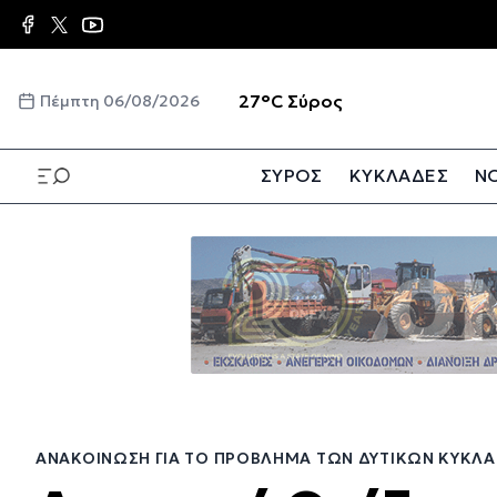
Παράκαμψη
προς
το
κυρίως
☀️
27°C
Σύρος
Πέμπτη 06/08/2026
περιεχόμενο
ΣΥΡΟΣ
ΚΥΚΛΑΔΕΣ
ΝΟ
Παράκαμψη
προς
το
κυρίως
περιεχόμενο
ΑΝΑΚΟΊΝΩΣΗ ΓΙΑ ΤΟ ΠΡΌΒΛΗΜΑ ΤΩΝ ΔΥΤΙΚΏΝ ΚΥΚΛ