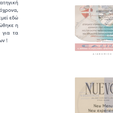
ατηγική
όχρονα,
εμεί εδώ
νώθηκε η
 για τα
ων !
ΔΙΑΦΉΜΙΣΗ