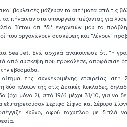
ικοί βουλευτές μάζευαν τα αιτήματα από τις βό
 τα πήγαιναν στα υπουργεία πιέζοντας για λύσε
λτίο Τύπου ότι "δι’ ενεργειών μου το πρόβλ
υτοί που οργανώνουν συσκέψεις και "λύνουν" πρ
ρεία Sea Jet. Ενώ αρχικά ανακοίνωσε ότι "η γρ
μετά από σύσκεψη που προκάλεσε, αποφάσισε ότ
 την εβδομάδα.
 αίτημα της συγκεκριμένης εταιρείας στη 
 δύο πλοίων της στις Δυτικές Κυκλάδες, δηλαδ
 (όχι μόνο 2), από 19/6 μέχρι 31/10, για να δ
α εξυπηρετούσαν Σέριφο-Σίφνο και Σέριφο-Σίφ
σέγγιζε Κύθνο, αφού ταχύπλοο με διπλά ν
ρεσία.