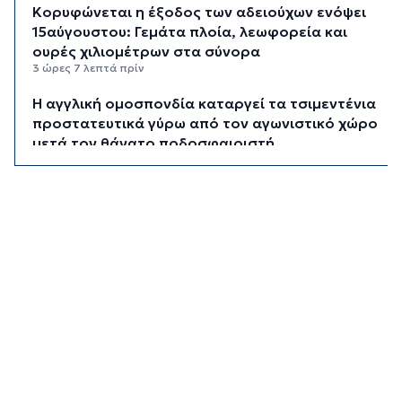
Κορυφώνεται η έξοδος των αδειούχων ενόψει
15αύγουστου: Γεμάτα πλοία, λεωφορεία και
ουρές χιλιομέτρων στα σύνορα
3 ώρες 7 λεπτά πρίν
Η αγγλική ομοσπονδία καταργεί τα τσιμεντένια
προστατευτικά γύρω από τον αγωνιστικό χώρο
μετά τον θάνατο ποδοσφαιριστή
3 ώρες 52 λεπτά πρίν
Ο Γιώργος Νταλάρας έρχεται στη Σύρο με το
«Ρεμπέτικο»
4 ώρες 54 λεπτά πρίν
Η πρόεδρος της νορβηγικής ομοσπονδίας καλεί
τον Ινφαντίνο να παραιτηθεί από τη FIFA
4 ώρες 57 λεπτά πρίν
H Ισπανία ζήτησε από την Ιταλία να θέσει και
πάλι σε ισχύ τη Συμφωνία Σένγκεν εντός της
Κυριακής, 9 Αυγούστου
5 ώρες 36 λεπτά πρίν