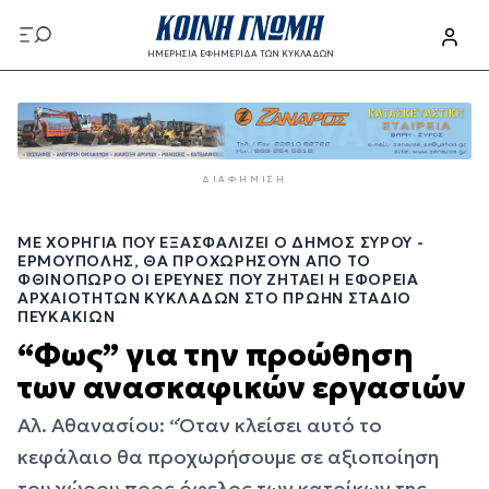
Παράκαμψη
προς
ΗΜΕΡΗΣΙΑ ΕΦΗΜΕΡΙΔΑ ΤΩΝ ΚΥΚΛΑΔΩΝ
το
Παράκαμψη
κυρίως
προς
περιεχόμενο
το
κυρίως
ΔΙΑΦΉΜΙΣΗ
περιεχόμενο
ΜΕ ΧΟΡΗΓΊΑ ΠΟΥ ΕΞΑΣΦΑΛΊΖΕΙ Ο ΔΉΜΟΣ ΣΎΡΟΥ -
ΕΡΜΟΎΠΟΛΗΣ, ΘΑ ΠΡΟΧΩΡΉΣΟΥΝ ΑΠΌ ΤΟ
ΦΘΙΝΌΠΩΡΟ ΟΙ ΈΡΕΥΝΕΣ ΠΟΥ ΖΗΤΆΕΙ Η ΕΦΟΡΕΊΑ
ΑΡΧΑΙΟΤΉΤΩΝ ΚΥΚΛΆΔΩΝ ΣΤΟ ΠΡΏΗΝ ΣΤΆΔΙΟ
ΠΕΥΚΑΚΊΩΝ
“Φως” για την προώθηση
των ανασκαφικών εργασιών
Αλ. Αθανασίου: “Όταν κλείσει αυτό το
κεφάλαιο θα προχωρήσουμε σε αξιοποίηση
του χώρου προς όφελος των κατοίκων της