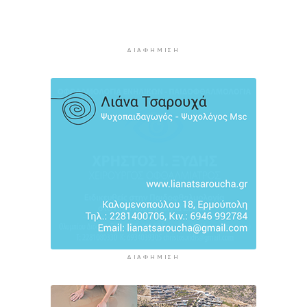
«Στάχτη» 272.860 στρέμματα αυτό το
καλοκαίρι
6 ώρες 20 λεπτά πρίν
ΔΙΑΦΉΜΙΣΗ
Αστυνομικό δελτίο
6 ώρες 50 λεπτά πρίν
Πιλοτική έναρξη της δράσης «Tinos Circular
Business» στα Κιόνια και στον Άγιο Φωκά, με τη
συμμετοχή επιχειρήσεων εστίασης και
τροφοδοσίας, με στόχο την ενίσχυση της
ανακύκλωσης και την προώθηση βιώσιμων
πρακτικών διαχείρισης απορριμμάτων
7 ώρες 36 λεπτά πρίν
ΔΙΑΦΉΜΙΣΗ