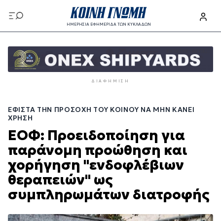
Παράκαμψη
προς
ΗΜΕΡΗΣΙΑ ΕΦΗΜΕΡΙΔΑ ΤΩΝ ΚΥΚΛΑΔΩΝ
το
Παράκαμψη
κυρίως
προς
περιεχόμενο
το
κυρίως
ΔΙΑΦΉΜΙΣΗ
περιεχόμενο
EΦΙΣΤΆ ΤΗΝ ΠΡΟΣΟΧΉ ΤΟΥ ΚΟΙΝΟΎ ΝΑ ΜΗΝ ΚΆΝΕΙ
ΧΡΉΣΗ
ΕΟΦ: Προειδοποίηση για
παράνομη προώθηση και
χορήγηση "ενδοφλέβιων
θεραπειών" ως
συμπληρωμάτων διατροφής