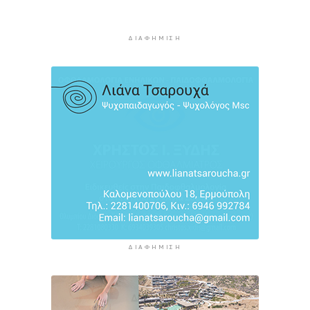
Η πρόεδρος της νορβηγικής ομοσπονδίας καλεί
τον Ινφαντίνο να παραιτηθεί από τη FIFA
11 ώρες 8 λεπτά πρίν
ΔΙΑΦΉΜΙΣΗ
H Ισπανία ζήτησε από την Ιταλία να θέσει και
πάλι σε ισχύ τη Συμφωνία Σένγκεν εντός της
Κυριακής, 9 Αυγούστου
11 ώρες 47 λεπτά πρίν
«Στάχτη» 272.860 στρέμματα αυτό το
καλοκαίρι
12 ώρες 31 λεπτά πρίν
ΔΙΑΦΉΜΙΣΗ