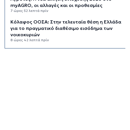
myAGRO, οι αλλαγές και οι προθεσμίες
7 ώρες 52 λεπτά πρίν
Κόλαφος ΟΟΣΑ: Στην τελευταία θέση η Ελλάδα
για το πραγματικό διαθέσιμο εισόδημα των
νοικοκυριών
8 ώρες 42 λεπτά πρίν
Κορυφώνεται η έξοδος των αδειούχων ενόψει
15αύγουστου: Γεμάτα πλοία, λεωφορεία και
ουρές χιλιομέτρων στα σύνορα
9 ώρες 18 λεπτά πρίν
Η αγγλική ομοσπονδία καταργεί τα τσιμεντένια
προστατευτικά γύρω από τον αγωνιστικό χώρο
μετά τον θάνατο ποδοσφαιριστή
10 ώρες 3 λεπτά πρίν
Ο Γιώργος Νταλάρας έρχεται στη Σύρο με το
«Ρεμπέτικο»
11 ώρες 5 λεπτά πρίν