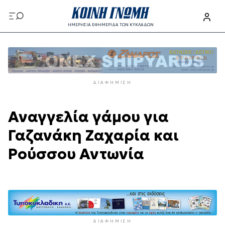
Παράκαμψη
προς
ΗΜΕΡΗΣΙΑ ΕΦΗΜΕΡΙΔΑ ΤΩΝ ΚΥΚΛΑΔΩΝ
το
Παράκαμψη
κυρίως
προς
περιεχόμενο
το
κυρίως
ΔΙΑΦΉΜΙΣΗ
περιεχόμενο
Αναγγελία γάμου για
Γαζανάκη Ζαχαρία και
Ρούσσου Αντωνία
ΔΙΑΦΉΜΙΣΗ