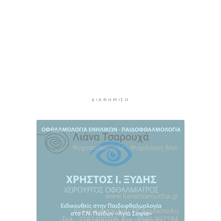
Σχολείο στην Κύθνο
56 λεπτά πρίν
Εγκαινιάζεται ένας νέος πολιτιστικός θεσμός
1 ώρα 1 λεπτό πρίν
Χωρίς αποκαταστάσεις παρά τη φθορά
1 ώρα 5 λεπτά πρίν
ΔΙΑΦΉΜΙΣΗ