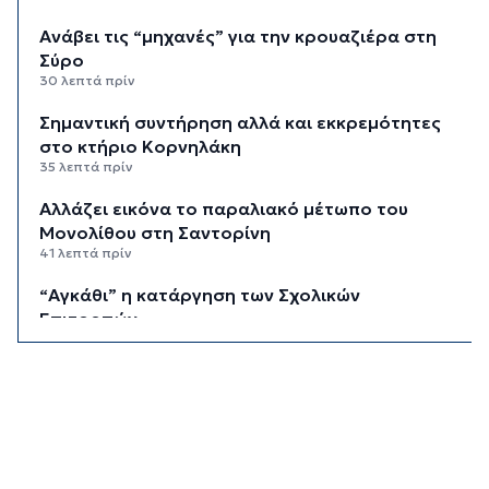
Ανάβει τις “μηχανές” για την κρουαζιέρα στη
Σύρο
30 λεπτά πρίν
Σημαντική συντήρηση αλλά και εκκρεμότητες
στο κτήριο Κορνηλάκη
35 λεπτά πρίν
Αλλάζει εικόνα το παραλιακό μέτωπο του
Μονολίθου στη Σαντορίνη
41 λεπτά πρίν
“Αγκάθι” η κατάργηση των Σχολικών
Επιτροπών
46 λεπτά πρίν
Τη Δευτέρα 24 Αυγούστου ο αγώνας κυπέλλου
της Ελλάς
51 λεπτά πρίν
Μπαίνουν οι βάσεις για το νέο Ενιαίο Δημοτικό