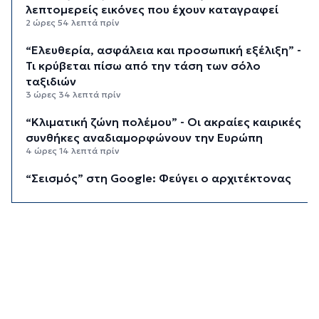
λεπτομερείς εικόνες που έχουν καταγραφεί
2 ώρες 54 λεπτά πρίν
“Ελευθερία, ασφάλεια και προσωπική εξέλιξη” -
Τι κρύβεται πίσω από την τάση των σόλο
ταξιδιών
3 ώρες 34 λεπτά πρίν
“Κλιματική ζώνη πολέμου” - Οι ακραίες καιρικές
συνθήκες αναδιαμορφώνουν την Ευρώπη
4 ώρες 14 λεπτά πρίν
“Σεισμός” στη Google: Φεύγει ο αρχιτέκτονας
της AI, Jeff Dean
4 ώρες 54 λεπτά πρίν
Το παρεξηγημένο αιθέριο έλαιο που κρατά
μακριά τα κουνούπια για 3 ώρες
5 ώρες 24 λεπτά πρίν
Ζητείται λύση στον γρίφο των
φοροαπαλλαγών: Ποια σχέδια επεξεργάζεται