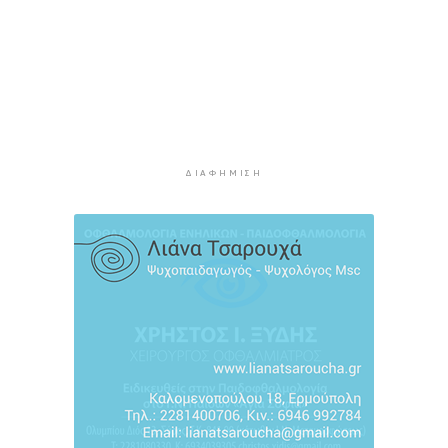
το ΥΠΕΘΟ
5 ώρες 54 λεπτά πρίν
Ενδιαφέρον του Δήμου Πάρου για τη στέγαση
των εκπαιδευτικών
6 ώρες 24 λεπτά πρίν
Πάνω από 90 ειδικότητες και 860 τμήματα στις
δημόσιες ΣΑΕΚ
ΔΙΑΦΉΜΙΣΗ
6 ώρες 54 λεπτά πρίν
Αυξήθηκαν οι Έλληνες που αποφάσισαν να
διακόψουν το κάπνισμα
7 ώρες 24 λεπτά πρίν